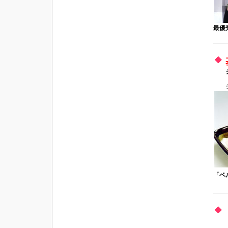
最優
「ベ