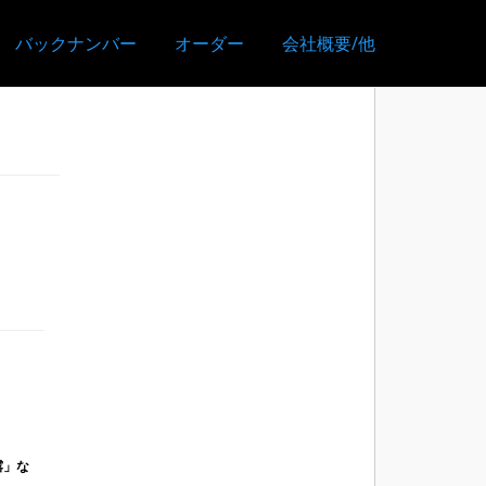
バックナンバー
オーダー
会社概要/他
露」な