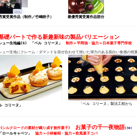
秀賞受賞作品（制作／竹嶋映子）
最優秀賞受賞作品部分
基礎パートで作る新趣新味の製品バリエーション
シュー生地編(6) 「ベル コリーヌ」
制作＝平岡強・協力＝日本菓子専門学校
シュー生地にクレーム・ダマンドを混ぜ合わせて焼いた弾力のある面白い食感の焼
「ベル コリーヌ」製法工程から
ル コリーヌ」
お菓子の千一夜物語
《シルクロードの素材が織り成す創作菓子》
(30)
「ロールキャベツ」
協力＝小林敏昭・協力＝欧風菓子コバ