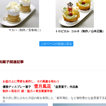
マカハ（制作／安食雄二）
トロピカル コルネ（制作／山本正隆）
このページの先頭に戻る
お盆の上に季節を創作し、その風趣を味わう
雪月風花
優雅ディスプレー菓子
「盆景菓子」作品集
制作＝長谷川 献・協力＝東京製菓学校
宵の月に照らされた川辺の桜を表現した「春宵薄紅」など個性豊かな盆景菓子五
介