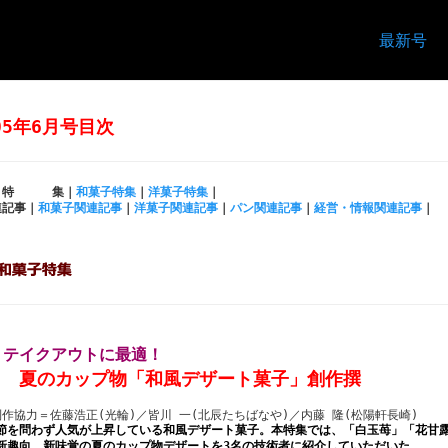
最新号
05年6月号目次
特 集｜
和菓子特集
｜
洋菓子特集
｜
連記事｜
和菓子関連記事
｜
洋菓子関連記事
｜
パン関連記事
｜
経営・情報関連記事
｜
 テイクアウトに最適！
夏のカップ物「和風デザート菓子」創作撰
制作協力＝佐藤浩正(光輪)／皆川 一(北辰たちばなや)／内藤 隆(松陽軒長崎)
節を問わず人気が上昇している和風デザート菓子。本特集では、「白玉苺」「花甘
新趣向、新味覚の夏のカップ物デザートを3名の技術者に紹介していただいた。