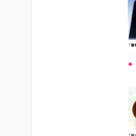
「春
「沢