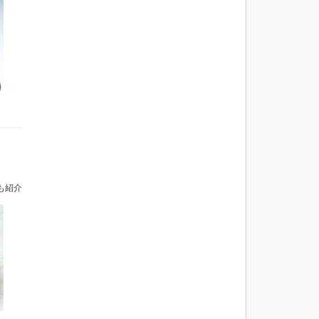
》
も紹介