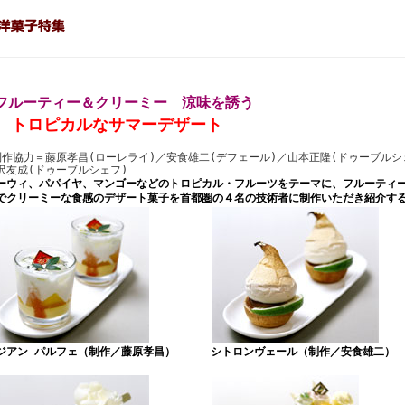
フルーティー＆クリーミー 涼味を誘う
トロピカルなサマーデザート
制作協力＝藤原孝昌(ローレライ)／安食雄二(デフェール)／山本正隆(ドゥーブルシ
沢友成(ドゥーブルシェフ)
ーウィ、パパイヤ、マンゴーなどのトロピカル・フルーツをテーマに、フルーティ
でクリーミーな食感のデザート菓子を首都圏の４名の技術者に制作いただき紹介す
ジアン パルフェ（制作／藤原孝昌）
シトロンヴェール（制作／安食雄二）