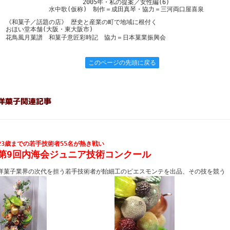
2005年・私の提案／女性編(6)
水中歌(仮称) 制作＝成田真琴・協力＝三河両口屋喜泉
《和菓子／話題の店》 歴史と産業の町で地域に根付く
おほい堂本舗(大阪・東大阪市)
花鳥風月菓譜 和菓子意匠彩時記 協力＝日本菓業振興会
このページの先頭に戻る
23歳までの若手技術者55名が熱き戦い
第9回内海会ジュニア技術コンクール
洋菓子業界の次代を担う若手技術者が飴細工のピエスモンテを出品、その技を競う