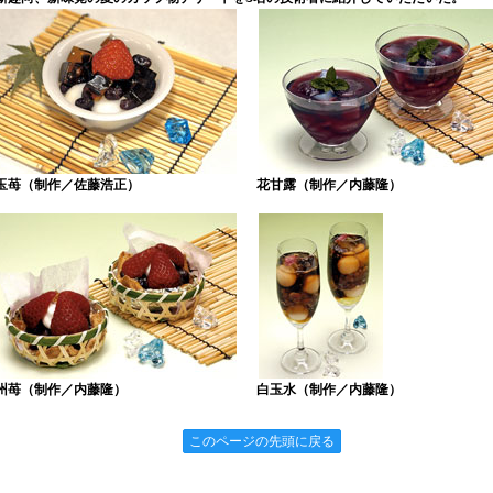
玉苺（制作／佐藤浩正）
花甘露（制作／内藤隆）
州苺（制作／内藤隆）
白玉水（制作／内藤隆）
このページの先頭に戻る