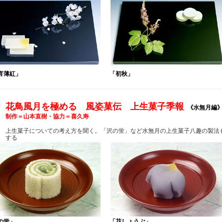
宵薄紅」
「初秋」
花鳥風月を極める 風姿菓伝 上生菓子季報
《水無月編
制作＝山本直樹・協力＝喜久寿
上生菓子についての考え方を聞く。「沢の蛍」など水無月の上生菓子八趣の製法
する
の蛍」
「花しょうぶ」