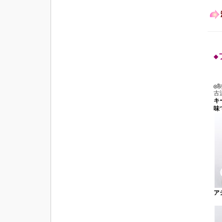
◆
◎
古
キ
味
ア