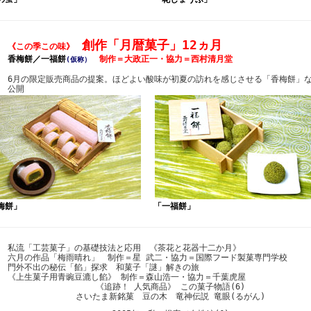
創作「月暦菓子」12ヵ月
《この季この味》
香梅餅／一福餅
制作＝大政正一・協力＝西村清月堂
(仮称）
6月の限定販売商品の提案。ほどよい酸味が初夏の訪れを感じさせる「香梅餅」
公開
梅餅」
「一福餅」
私流「工芸菓子」の基礎技法と応用 《茶花と花器十二か月》
六月の作品「梅雨晴れ」 制作＝星 武二・協力＝国際フード製菓専門学校
門外不出の秘伝「餡」探求 和菓子「謎」解きの旅
《上生菓子用青豌豆漉し餡》 制作＝森山浩一・協力＝千葉虎屋
《追跡！ 人気商品》 この菓子物語(6)
さいたま新銘菓 豆の木 竜神伝説 竜眼(るがん)