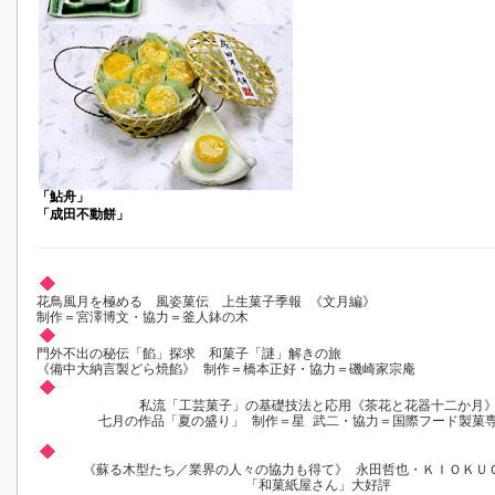
「鮎舟」
「成田不動餅」
花鳥風月を極める 風姿菓伝 上生菓子季報 《文月編》
制作＝宮澤博文・協力＝釜人鉢の木
門外不出の秘伝「餡」探求 和菓子「謎」解きの旅
《備中大納言製どら焼餡》 制作＝橋本正好・協力＝磯崎家宗庵
私流「工芸菓子」の基礎技法と応用《茶花と花器十二か月
七月の作品「夏の盛り」 制作＝星 武二・協力＝国際フード製菓
《蘇る木型たち／業界の人々の協力も得て》 永田哲也・ＫＩＯＫＵ
「和菓紙屋さん」大好評