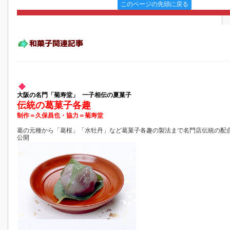
このページの先頭に戻る
大阪の名門「菊寿堂」 一子相伝の夏菓子
伝統の葛菓子各趣
制作＝久保昌也・協力＝菊寿堂
葛の元種から「葛桜」「水牡丹」など葛菓子各趣の製法まで名門店伝統の配
公開