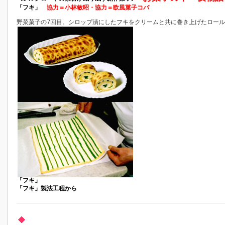
「フキ」
協力＝小林敏昭・協力＝欧風菓子コバ
野菜菓子の7回目。シロップ漬にしたフキをクリームと共に巻き上げたロー
「フキ」
「フキ」製法工程から