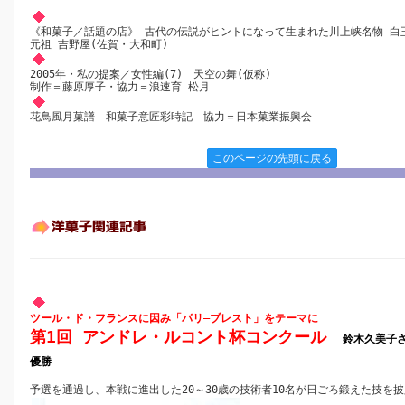
《和菓子／話題の店》 古代の伝説がヒントになって生まれた川上峡名物 白
元祖 吉野屋(佐賀・大和町)
2005年・私の提案／女性編(7) 天空の舞(仮称)
制作＝藤原厚子・協力＝浪速育 松月
花鳥風月菓譜 和菓子意匠彩時記 協力＝日本菓業振興会
このページの先頭に戻る
ツール・ド・フランスに因み「パリ―ブレスト」をテーマに
第1回 アンドレ・ルコント杯コンクール
鈴木久美子
優勝
予選を通過し、本戦に進出した20～30歳の技術者10名が日ごろ鍛えた技を披