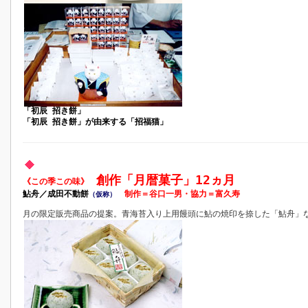
「初辰 招き餅」
「初辰 招き餅」が由来する「招福猫」
創作「月暦菓子」12ヵ月
《この季この味》
鮎舟／成田不動餅
制作＝谷口一男・協力＝富久寿
（仮称）
月の限定販売商品の提案。青海苔入り上用饅頭に鮎の焼印を捺した「鮎舟」