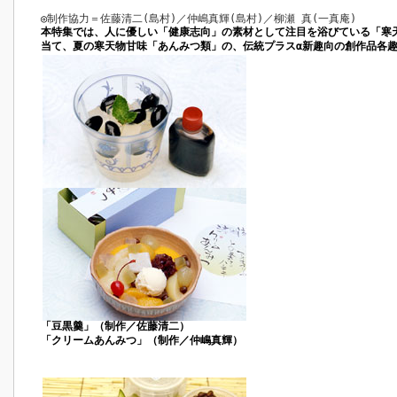
◎
制作協力＝佐藤清二(島村)／仲嶋真輝(島村)／柳瀬 真(一真庵)
本特集では、人に優しい「健康志向」の素材として注目を浴びている「寒
当て、夏の寒天物甘味「あんみつ類」の、伝統プラスα新趣向の創作品各
「豆黒羹」（制作／佐藤清二）
「クリームあんみつ」（制作／仲嶋真輝）