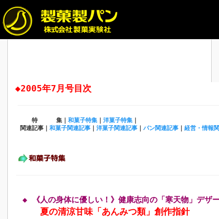
◆2005年7月号目次
特 集｜
和菓子特集
｜
洋菓子特集
｜
関連記事｜
和菓子関連記事
｜
洋菓子関連記事
｜
パン関連記事
｜
経営・情報
◆ 《人の身体に優しい！》健康志向の「寒天物」デザ
夏の清涼甘味「あんみつ類」創作指針