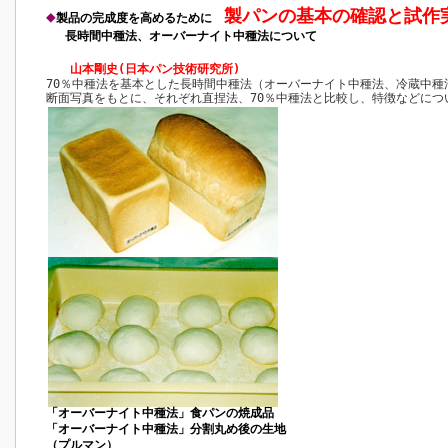
製パンの基本の確認と試作
◆
製品の完成度を高めるために
長時間中種法、オーバーナイト中種法について
山本剛史(日本パン技術研究所)
70％中種法を基本とした長時間中種法（オーバーナイト中種法、冷蔵中種
断面写真をもとに、それぞれ直捏法、70％中種法と比較し、特徴などにつ
「オーバーナイト中種法」食パンの焼成品
「オーバーナイト中種法」分割丸め後の生地
（プルマン）