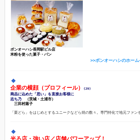
ボンオーハシ長岡駅ビル店
米粉を使った菓子・パン
>>ボンオーハシのホー
企業の横顔（プロフィール）
(29)
商品に込めた「思い」を直接お客様に
志ち乃
（茨城・土浦市）
三田村蕗子
「栗どら」をはじめとするユニークなどら焼の数々。専門特化で地元ファン
光る店・強い店／店舗パワーアップ！