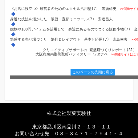
《お店に役立つ》経営者のためのエクセル活用塾(7) 黒須靖史
>>関連サイ
身近な技法を活かした 販促・宣伝ミニツール(7) 安達昌人
廃物や100円アイテムを活用して 身近にあるものでつくる販促小物(7) 
繁盛する売り場づくり 陳列＆レイアウト 基本と応用(7) 永島幸夫
>>
クリエイティブサポートの 繁盛店づくりレポート(31)
大阪府泉南郡熊取町パティスリー ワタナベ
>>関連サイトはこ
このページの先頭に戻る
株式会社製菓実験社
東京都品川区南品川２－１３－１１
お問い合わせ先 ０３－３４７１－７５４１～４