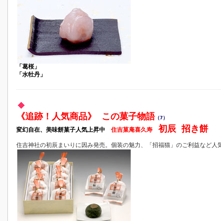
「葛桜」
「水牡丹」
《追跡！人気商品》 この菓子物語
（7）
初辰 招き餅
変幻自在、美味餅菓子人気上昇中
住吉菓庵喜久寿
住吉神社の初辰まいりに因み発売。個装の魅力、「招福猫」のご利益など人