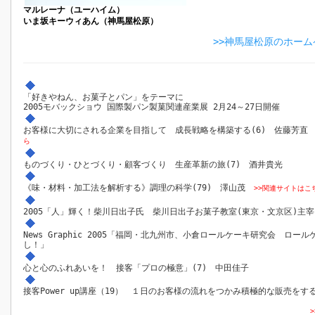
マルレーナ（ユーハイム）
いま坂キーウィあん（神馬屋松原）
>>神馬屋松原のホー
「好きやねん、お菓子とパン」をテーマに
2005モバックショウ 国際製パン製菓関連産業展 2月24～27日開催
お客様に大切にされる企業を目指して 成長戦略を構築する(6) 佐藤芳
ら
ものづくり・ひとづくり・顧客づくり 生産革新の旅(7) 酒井貴光
《味・材料・加工法を解析する》調理の科学(79) 澤山茂
>>関連サイトはこ
2005「人」輝く！柴川日出子氏 柴川日出子お菓子教室(東京・文京区)主宰
News Graphic 2005「福岡・北九州市、小倉ロールケーキ研究会 ロー
し！」
心と心のふれあいを！ 接客「プロの極意」(7) 中田佳子
接客Power up講座（19） １日のお客様の流れをつかみ積極的な販売をす