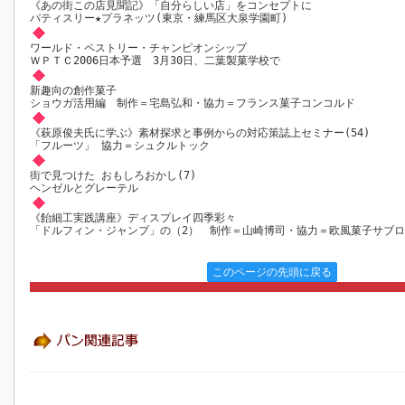
《あの街この店見聞記》「自分らしい店」をコンセプトに
パティスリー★プラネッツ(東京・練馬区大泉学園町)
ワールド・ペストリー・チャンピオンシップ
ＷＰＴＣ2006日本予選 3月30日、二葉製菓学校で
新趣向の創作菓子
ショウガ活用編 制作＝宅島弘和・協力＝フランス菓子コンコルド
《萩原俊夫氏に学ぶ》素材探求と事例からの対応策誌上セミナー(54)
「フルーツ」 協力＝シュクルトック
街で見つけた おもしろおかし(7)
ヘンゼルとグレーテル
《飴細工実践講座》ディスプレイ四季彩々
「ドルフィン・ジャンプ」の（2） 制作＝山崎博司・協力＝欧風菓子サブ
このページの先頭に戻る