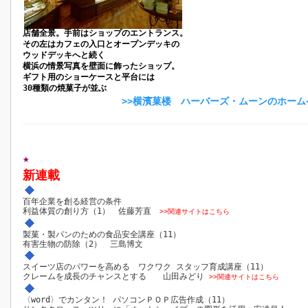
店舗全景。手前はショップのエントランス。
その左はカフェの入口とオープンデッキの
ウッドデッキへと続く
横浜の情景写真を壁面に飾ったショップ。
ギフト用のショーケースと平台には
30種類の焼菓子が並ぶ
>>横濱菓楼 ハーバーズ・ムーンのホー
★
新連載
百年企業を創る経営の条件
利益体質の創り方（1） 佐藤芳直
>>関連サイトはこちら
製菓・製パンのための食品安全講座（11）
有害生物の防除（2） 三島博文
スイーツ店のパワーを高める ワクワク スタッフ育成講座（11）
クレームを成長のチャンスとする 山田みどり
>>関連サイトはこちら
〈word〉でカンタン！ パソコンＰＯＰ広告作成（11）