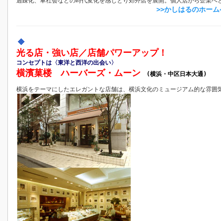
過疎化、車社会などの時代変化を感じとり郊外店を展開。個人店から企業へ
>>かしはるのホー
光る店・強い店／店舗パワーアップ！
コンセプトは〈東洋と西洋の出会い〉
横濱菓楼 ハーバーズ・ムーン
(横浜・中区日本大通)
横浜をテーマにしたエレガントな店舗は、横浜文化のミュージアム的な雰囲