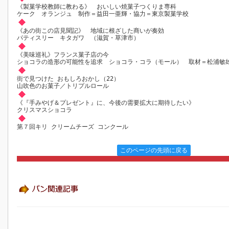
《製菓学校教師に教わる》 おいしい焼菓子つくりま専科
ケーク オランジュ 制作＝益田一亜輝・協力＝東京製菓学校
《あの街この店見聞記》 地域に根ざした商いが奏効
パティスリー キタガワ （滋賀・草津市）
《美味巡礼》フランス菓子店の今
ショコラの造形の可能性を追求 ショコラ・コラ（モール） 取材＝松浦敏
街で見つけた おもしろおかし（22）
山吹色のお菓子／トリプルロール
《『手みやげ＆プレゼント』に、今後の需要拡大に期待したい》
クリスマスショコラ
第７回キリ クリームチーズ コンクール
このページの先頭に戻る