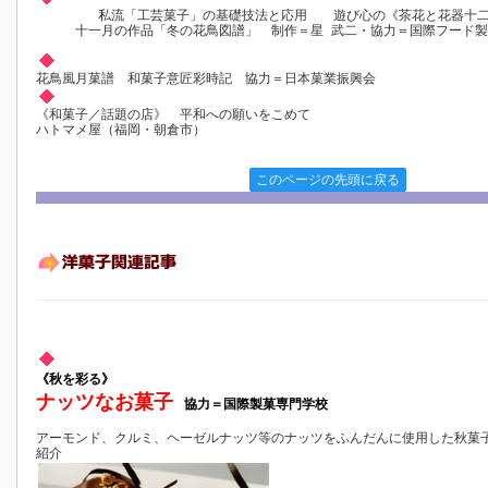
私流「工芸菓子」の基礎技法と応用 遊び心の《茶花と花器十
十一月の作品「冬の花鳥図譜」 制作＝星 武二・協力＝国際フード
花鳥風月菓譜 和菓子意匠彩時記 協力＝日本菓業振興会
《和菓子／話題の店》 平和への願いをこめて
ハトマメ屋（福岡・朝倉市）
このページの先頭に戻る
《秋を彩る》
ナッツなお菓子
協力＝国際製菓専門学校
アーモンド、クルミ、ヘーゼルナッツ等のナッツをふんだんに使用した秋菓
紹介