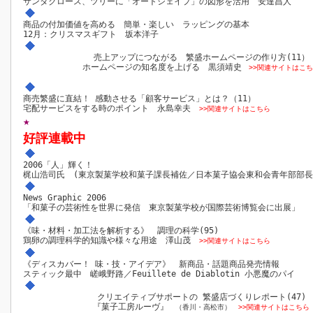
サンタクロース、ツリーに「オートシェイプ」の図形を活用 安達昌人
商品の付加価値を高める 簡単・楽しい ラッピングの基本
12月：クリスマスギフト 坂本洋子
売上アップにつながる 繁盛ホームページの作り方(11）
ホームページの知名度を上げる 黒須靖史
>>関連サイトはこち
商売繁盛に直結！ 感動させる「顧客サービス」とは？（11）
宅配サービスをする時のポイント 永島幸夫
>>関連サイトはこちら
★
好評連載中
2006「人」輝く！
梶山浩司氏 (東京製菓学校和菓子課長補佐／日本菓子協会東和会青年部部長
News Graphic 2006
「和菓子の芸術性を世界に発信 東京製菓学校が国際芸術博覧会に出展」
《味・材料・加工法を解析する》 調理の科学(95)
鶏卵の調理科学的知識や様々な用途 澤山茂
>>関連サイトはこちら
《ディスカバー！ 味・技・アイデア》 新商品・話題商品発売情報
スティック最中 嵯峨野路／Feuillete de Diablotin 小悪魔のパイ
クリエイティブサポートの 繁盛店づくりレポート(47)
『菓子工房ルーヴ』
（香川・高松市）
>>関連サイトはこちら