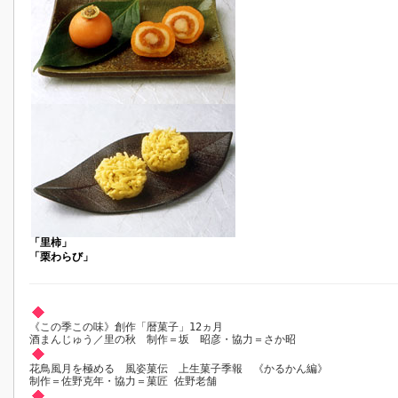
「里柿」
「栗わらび」
《この季この味》創作「暦菓子」12ヵ月
酒まんじゅう／里の秋 制作＝坂 昭彦・協力＝さか昭
花鳥風月を極める 風姿菓伝 上生菓子季報 《かるかん編》
制作＝佐野克年・協力＝菓匠 佐野老舗