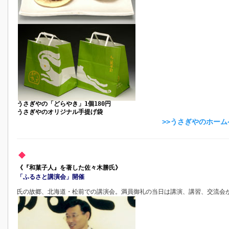
うさぎやの「どらやき」1個180円
うさぎやのオリジナル手提げ袋
>>うさぎやのホー
《『和菓子人』を著した佐々木勝氏》
「ふるさと講演会」開催
氏の故郷、北海道・松前での講演会。満員御礼の当日は講演、講習、交流会