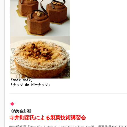
「Noix Noix」
「ナッツ de ピーナッツ」
《内海会主催》
寺井則彦氏による製菓技術講習会