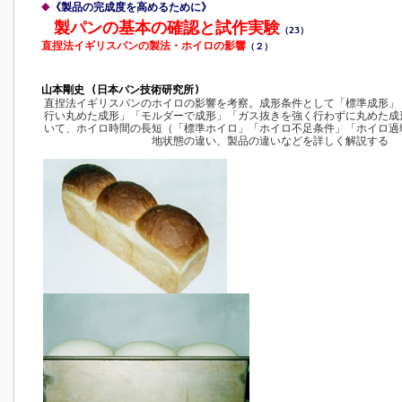
◆
《製品の完成度を高めるために》
製パンの基本の確認と試作実験
（23）
直捏法イギリスパンの製法・ホイロの影響
（２）
山本剛史 (日本パン技術研究所)
直捏法イギリスパンのホイロの影響を考察。成形条件として「標準成形」
行い丸めた成形」「モルダーで成形」「ガス抜きを強く行わずに丸めた成
いて、ホイロ時間の長短（「標準ホイロ」「ホイロ不足条件」「ホイロ過
地状態の違い、製品の違いなどを詳しく解説する