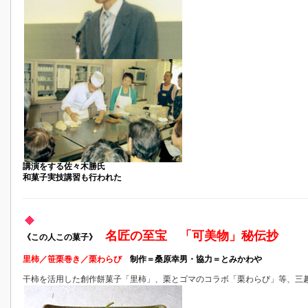
講演をする佐々木勝氏
和菓子実技講習も行われた
名匠の至宝 「可美物」秘伝抄
《この人この菓子》
里柿／笹栗巻き／栗わらび
制作＝桑原幸男・協力＝とみかわや
干柿を活用した創作餅菓子「里柿」、栗とゴマのコラボ「栗わらび」等、三