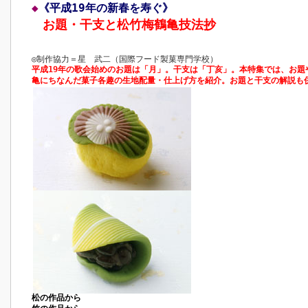
◆
《平成19年の新春を寿ぐ》
お題・干支と松竹梅鶴亀技法抄
◎制作協力＝星 武二（国際フード製菓専門学校）
平成19年の歌会始めのお題は「月」。干支は「丁亥」。本特集では、お題
亀にちなんだ菓子各趣の生地配量・仕上げ方を紹介。お題と干支の解説も
松の作品から