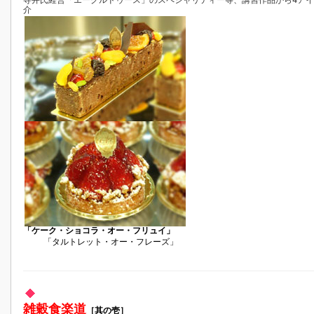
寺井氏経営「エーグルドゥース」のスペシャリティー等、講習作品から4ア
介
「ケーク・ショコラ・オー・フリュイ」
「タルトレット・オー・フレーズ」
雑穀食楽道
［其の壱］