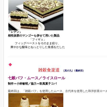
「レデン」
相性抜群のマンゴーも併せて用いた製品
「フィギェ」
フィッグペーストをそのまま絞り、
爽やかな酸味とねっとりした食感をだした
雑穀食楽道
［其の九
］(最終回）
七穀パフ・ムース／ライスロール
制作＝小林敏昭／協力＝欧風菓子コバ
最終回は、「雑穀パフ」を使用したムース、古代米を使用した和洋折衷ロー