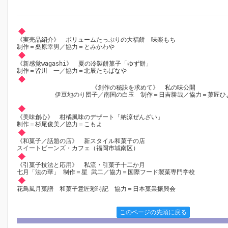
《実売品紹介》 ボリュームたっぷりの大福餅 味楽もち
制作＝桑原幸男／協力＝とみかわや
《新感覚wagashi》 夏の冷製餅菓子「ゆず餅」
制作＝皆川 一／協力＝北辰たちばなや
《創作の秘訣を求めて》 私の味公開
伊豆地のり団子／南国の白玉 制作＝日吉勝哉／協力＝菓匠ひ
《美味創心》 柑橘風味のデザート「納涼ぜんざい」
制作＝杉尾俊美／協力＝こもよ
《和菓子／話題の店》 新スタイル和菓子の店
スイートビーンズ・カフェ（福岡市城南区）
《引菓子技法と応用》 私流・引菓子十二か月
七月「法の華」 制作＝星 武二／協力＝国際フード製菓専門学校
花鳥風月菓譜 和菓子意匠彩時記 協力＝日本菓業振興会
このページの先頭に戻る