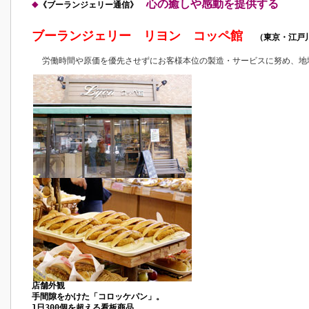
◆
心の癒しや感動を提供する
《ブーランジェリー通信》
ブーランジェリー リヨン コッペ館
（東京・江戸
労働時間や原価を優先させずにお客様本位の製造・サービスに努め、地
店舗外観
手間隙をかけた「コロッケパン」。
1日300個を超える看板商品