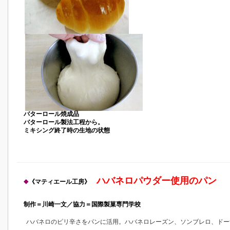
バターロール焼成品
バターロール製法工程から。
ミキシング終了時の生地の状態
ハバネロパウダー使用のパン
◆
《マティエール工房》
制作＝川崎一文／協力＝
国際製菓専門学校
ハバネロのピリ辛さをパンに活用。ハバネロレーズン、ソンブレロ、ドー