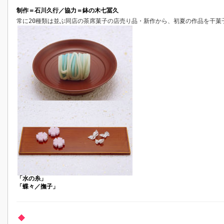
制作＝石川久行／協力＝鉢の木七冨久
常に20種類は並ぶ同店の茶席菓子の店売り品・新作から、初夏の作品を干菓
「水の糸」
「蝶々／撫子」