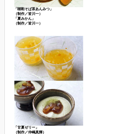
「韃靼そば茶あんみつ」
（制作／皆川一）
「夏みかん」
（制作／皆川一）
「甘夏ゼリー」
（制作／仲嶋真輝）