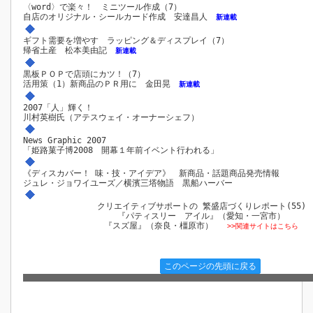
〈word〉で楽々！ ミニツール作成（7）
自店のオリジナル・シールカード作成 安達昌人
新連載
ギフト需要を増やす ラッピング＆ディスプレイ（7）
帰省土産 松本美由記
新連載
黒板ＰＯＰで店頭にカツ！（7）
活用策（1）新商品のＰＲ用に 金田晃
新連載
2007「人」輝く！
川村英樹氏（アテスウェイ・オーナーシェフ）
News Graphic 2007
「姫路菓子博2008 開幕１年前イベント行われる」
《ディスカバー！ 味・技・アイデア》 新商品・話題商品発売情報
ジュレ・ジョワイユーズ／横濱三塔物語 黒船ハーバー
クリエイティブサポートの 繁盛店づくりレポート(55)
『パティスリー アイル』（愛知・一宮市）
『スズ屋』（奈良・橿原市）
>>関連サイトはこちら
このページの先頭に戻る