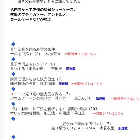
四季の花が噴水とともに迎えてくれる
店内向かって左側の冷蔵ショーケース。
季節のプティガトー、アントルメ、
ロールケーキなどが並ぶ
百年企業を創る経営の条件
一流を目指す（6） 佐藤芳直
>>関連サイトはこちら
菓子専門店トレンディ（6）
変化する「出店戦略」 吉田豊
新連載
購買心理からみた販売促進（7）
陳列技術の強化 鈴木徹郎
新連載
>>関連サイトはこちら
スイーツ売り場の魅力度を探る（7）
バウムクーヘンの売り方・見せ方 山田みどり
新連載
>>関連サイトはこ
《味・材料・加工法を解析する》 調理の科学（103）
すいかの栄養機能、加工法・利用法 澤山茂
>>関連サイトはこちら
好かれて売れる店づくり（7）
売り場づくりとＡＩＤＭＡ 木暮衣里
新連載