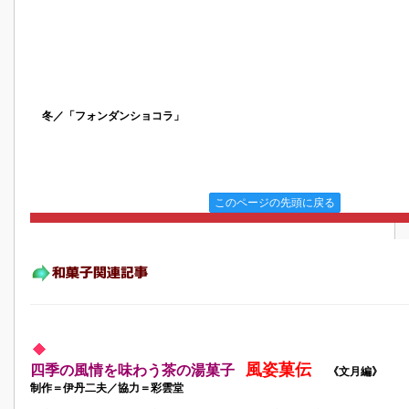
冬／「フォンダンショコラ」
このページの先頭に戻る
風姿菓伝
四季の風情を味わう茶の湯菓子
《文月編》
制作＝伊丹二夫／協力＝彩雲堂