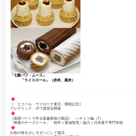
「七穀パフ・ムース」
「ライスロール」（赤米、黒米）
《「エコール・ヴァローナ東京」開校記念》
フレデリック・ボウ講習会開催
《基礎パートで作る新趣新味の製品》 ハチミツ編（7）
「蜂蜜のチーズケーキ」 制作＝栗城智亮／協力＝日本菓子専門学校
伝統の味を少しモダンにして復活