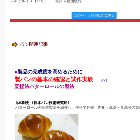
レキュルイユ（パリ） 取材＝松浦敏雄
このページの先頭に戻る
◆
製品の完成度を高めるために
製パンの基本の確認と試作実験
（27）
直捏法バターロールの製法
山本剛史 (日本パン技術研究所)
バターロールの基本製法を紹介し、併せて外観・内相・風味・食感等の製