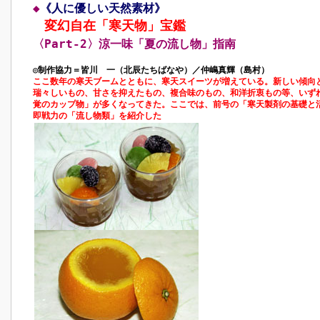
◆
《人に優しい天然素材》
変幻自在「寒天物」宝鑑
〈Part‐2〉涼一味「夏の流し物」指南
◎制作協力＝皆川 一（北辰たちばなや）／仲嶋真輝（島村）
ここ数年の寒天ブームとともに、寒天スイーツが増えている。新しい傾向
瑞々しいもの、甘さを抑えたもの、複合味のもの、和洋折衷もの等、いず
覚のカップ物」が多くなってきた。ここでは、前号の「寒天製剤の基礎と
即戦力の「流し物類」を紹介した