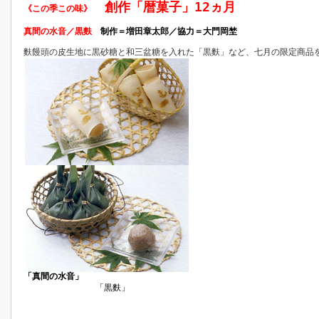
創作「暦菓子」12ヵ月
《この季この味》
真間の水音／黒麩
制作＝増田章太郎／協力＝大門岡埜
麩饅頭の皮生地に黒砂糖と和三盆糖を入れた「黒麩」など、七月の限定商品
「真間の水音」
「黒麩」