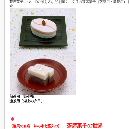
茶席菓子についての考え方などを聞く。文月の茶席菓子（煎茶用・濃茶用）
介
煎茶用「姫小袖」
濃茶用「湖上の夕日」
茶席菓子の世界
《群馬の名店 鉢の木七冨久の》