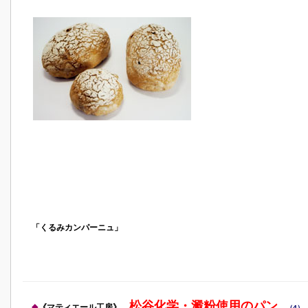
「くるみカンパーニュ」
松谷化学・澱粉使用のパン
◆
《マティエール工房》
（4）