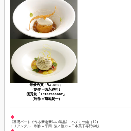
最優秀賞「Values」
（制作＝徳永純司）
優秀賞「Interessant」
（制作＝菊地賢一）
《基礎パートで作る新趣新味の製品》 ハチミツ編（12）
トリアングル 制作＝平岡 強／協力＝日本菓子専門学校