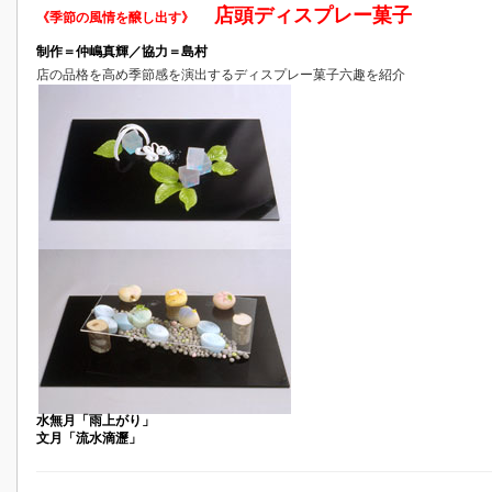
店頭ディスプレー菓子
《季節の風情を醸し出す》
制作＝仲嶋真輝／協力＝島村
店の品格を高め季節感を演出するディスプレー菓子六趣を紹介
水無月「雨上がり」
文月「流水滴瀝」