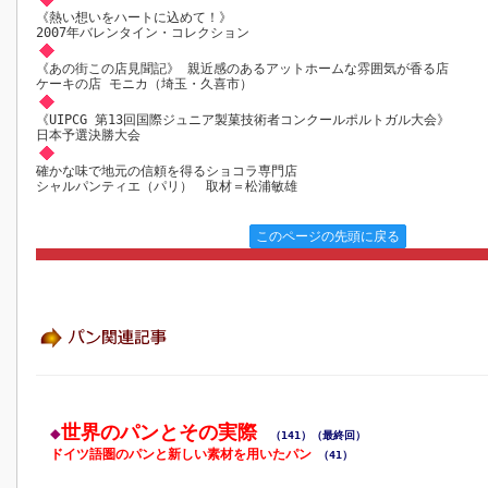
《熱い想いをハートに込めて！》
2007年バレンタイン・コレクション
《あの街この店見聞記》 親近感のあるアットホームな雰囲気が香る店
ケーキの店 モニカ（埼玉・久喜市）
《UIPCG 第13回国際ジュニア製菓技術者コンクールポルトガル大会》
日本予選決勝大会
確かな味で地元の信頼を得るショコラ専門店
シャルパンティエ（パリ） 取材＝松浦敏雄
このページの先頭に戻る
世界のパンとその実際
◆
（141）（最終回）
ドイツ語圏のパンと新しい素材を用いたパン
（41）