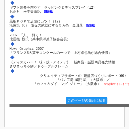
ギフト需要を増やす ラッピング＆ディスプレイ（12）
お正月 松本美由記
新連載
黒板ＰＯＰで店頭にカツ！（12）
活用策（6） 販促の武器にする５ヵ条 金田晃
新連載
2007 「人」 輝く！
比屋根 毅氏（兵庫県洋菓子協会会長）
News Graphic 2007
「フランス3大菓子コンクールの一つで 上村卓也氏が総合優勝」
《ディスカバー！ 味・技・アイデア》 新商品・話題商品発売情報
さやまっちゃ餅／ドゥーブルクレーム
クリエイティブサポートの 繁盛店づくりレポート(60)
『パン工房 鳴門屋』（大阪市）／
『カフェ＆ダイニング ジミー』（大阪市）
>>関連サイトはこ
このページの先頭に戻る