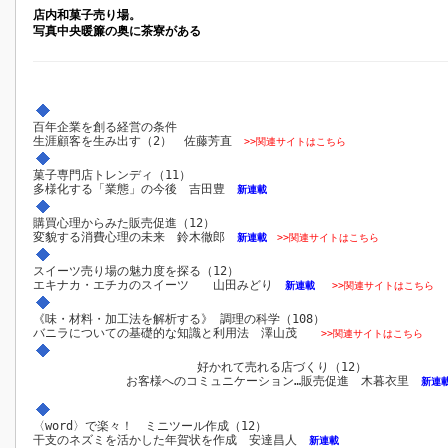
店内和菓子売り場。
写真中央暖簾の奥に茶寮がある
百年企業を創る経営の条件
生涯顧客を生み出す（2） 佐藤芳直
>>関連サイトはこちら
菓子専門店トレンディ（11）
多様化する「業態」の今後 吉田豊
新連載
購買心理からみた販売促進（12）
変貌する消費心理の未来 鈴木徹郎
新連載
>>関連サイトはこちら
スイーツ売り場の魅力度を探る（12）
エキナカ・エチカのスイーツ 山田みどり
新連載
>>関連サイトはこちら
《味・材料・加工法を解析する》 調理の科学（108）
バニラについての基礎的な知識と利用法 澤山茂
>>関連サイトはこちら
好かれて売れる店づくり（12）
お客様へのコミュニケーション…販売促進 木暮衣里
新連
〈word〉で楽々！ ミニツール作成（12）
干支のネズミを活かした年賀状を作成 安達昌人
新連載