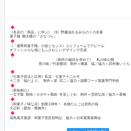
《名店の「商品」に学ぶ》（9）野趣溢れるみちのくの名菓
菓子舗 榮太楼の『さなづら』
《「優秀和菓子職」の技とセンス》ユニフォームでアピール
オフィシャルな場にもふさわしいデザインで完成
《創作の秘訣を求めて》 私の味公開
里の味／竹炭饅頭 制作＝穐葉 猛／協力＝武州庵いぐち
《引菓子技法と応用》私流・引菓子十二か月
十二月「福だより」 制作＝星 武二／協力＝国際フード製菓専門学校
《美味創心》
一文字製 熟柿／カボチャ風味 冬至しぐれ 制作＝宮田弘崇／協力＝香梅
《和菓子／味な店》創業130年！ 名物だんごは庶民の味
大正軒（愛知・豊橋市）
花鳥風月菓譜 和菓子意匠彩時記 協力＝日本菓業振興会