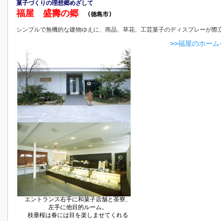
菓子づくりの理想郷めざして
福屋 盛壽の郷
(徳島市)
シンプルで無機的な建物ゆえに、商品、草花、工芸菓子のディスプレーが際
>>福屋のホー
エントランス右手に和菓子店舗と茶寮、
左手に他目的ルーム。
枝垂桜は春には目を楽しませてくれる