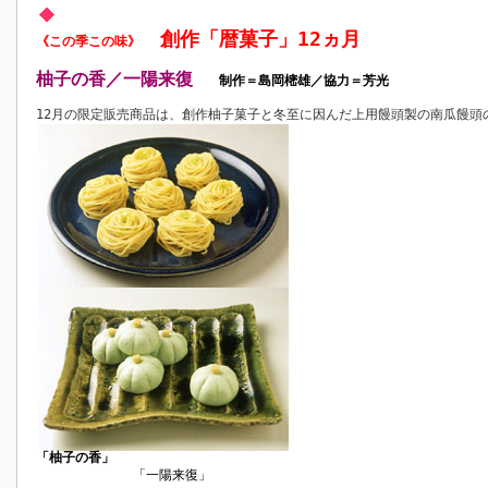
創作「暦菓子」12ヵ月
《この季この味》
柚子の香／一陽来復
制作＝島岡樒雄／協力＝芳光
12月の限定販売商品は、創作柚子菓子と冬至に因んだ上用饅頭製の南瓜饅頭
「柚子の香」
「一陽来復」