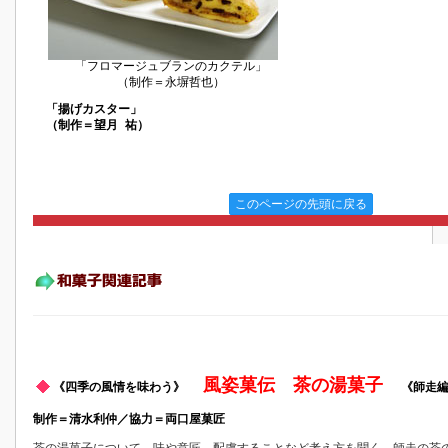
「フロマージュブランのカクテル」
（制作＝永塀哲也）
「揚げカスター」
（制作＝望月 祐）
このページの先頭に戻る
風姿菓伝 茶の湯菓子
《四季の風情を味わう》
《師走
制作＝清水利仲／協力＝両口屋菓匠