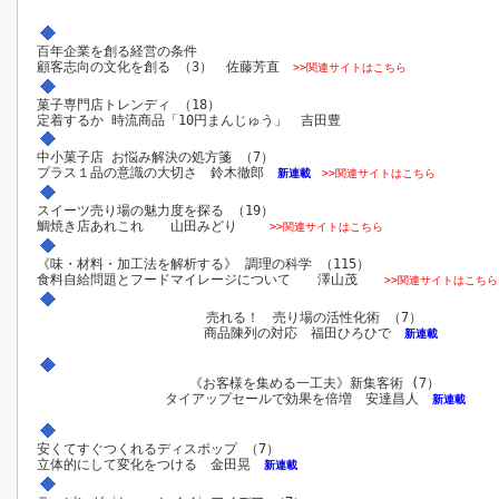
百年企業を創る経営の条件
顧客志向の文化を創る （3） 佐藤芳直
>>関連サイトはこちら
菓子専門店トレンディ （18）
定着するか 時流商品「10円まんじゅう」 吉田豊
中小菓子店 お悩み解決の処方箋 （7）
プラス１品の意識の大切さ 鈴木徹郎
新連載
>>関連サイトはこちら
スイーツ売り場の魅力度を探る （19）
鯛焼き店あれこれ 山田みどり
>>関連サイトはこちら
《味・材料・加工法を解析する》 調理の科学 （115）
食料自給問題とフードマイレージについて 澤山茂
>>関連サイトはこちら
売れる！ 売り場の活性化術 （7）
商品陳列の対応 福田ひろひで
新連載
《お客様を集める一工夫》新集客術 (7）
タイアップセールで効果を倍増 安達昌人
新連載
安くてすぐつくれるディスポップ （7）
立体的にして変化をつける 金田晃
新連載