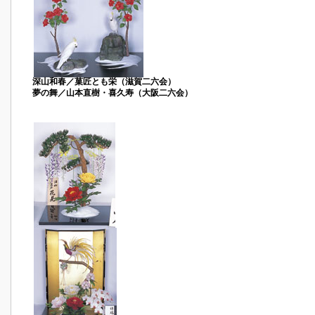
深山和春／菓匠とも栄（滋賀二六会）
夢の舞／山本直樹・喜久寿（大阪二六会）