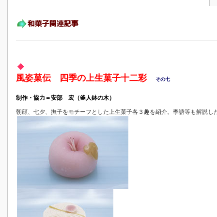
風姿菓伝 四季の上生菓子十二彩
その七
制作・協力＝安部 宏（釜人鉢の木）
朝顔、七夕、撫子をモチーフとした上生菓子各３趣を紹介。季語等も解説し