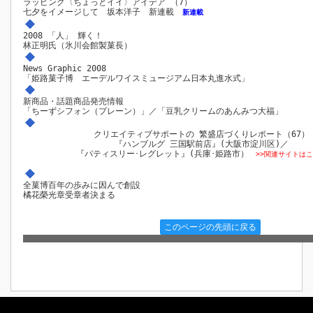
ラッピング〈ちょっとイイ〉アイデア （7）
七夕をイメージして 坂本洋子 新連載
新連載
2008 「人」 輝く！
林正明氏（氷川会館製菓長）
News Graphic 2008
「姫路菓子博 エーデルワイスミュージアム日本丸進水式」
新商品・話題商品発売情報
「ちーずシフォン（プレーン）」／「豆乳クリームのあんみつ大福」
クリエイティブサポートの 繁盛店づくりレポート（67）
『ハンブルグ 三国駅前店』(大阪市淀川区)／
『パティスリー･レグレット』(兵庫･姫路市）
>>関連サイトは
全菓博百年の歩みに因んで創設
橘花榮光章受章者決まる
このページの先頭に戻る