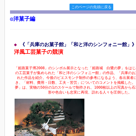
このページの先頭に戻る
◎洋菓子編
◆
《「兵庫のお菓子館」「和と洋のシンフォニー館」
洋風工芸菓子の競演
「姫路菓子博2008」のシンボル展示となった「姫路城 白鷺の夢」をはじ
の工芸菓子が集められた「和と洋のシンフォニー館」の作品、「兵庫のお
れた作品を紹介。今後のピエスモンテ制作の参考になるよう、各出展者
き、「材料、費用・日数、工夫・苦労」についてのコメントを掲載した。
夢」は、実物の50分の1のスケールで制作され、1000枚以上の写真から
形や色合いも忠実に再現、訪れる人々を圧倒した。