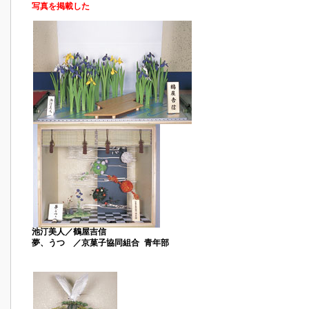
写真を掲載した
池汀美人／鶴屋吉信
夢、うつゝ／京菓子協同組合 青年部