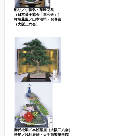
彩り／小菅弘・菓匠花見
（日本菓子協会「東和会」）
祥瑞薫風／山本浩司・お喜奈
（大阪二六会）
御代松翠／本松葉屋（大阪二六会）
妖艶／浅利辰雄・大手前製菓学院