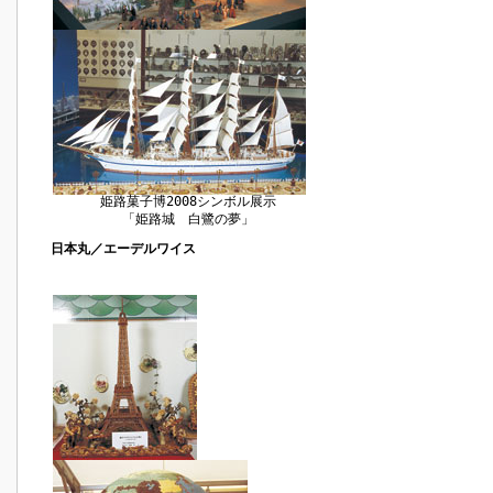
姫路菓子博2008シンボル展示
「姫路城 白鷺の夢」
日本丸／エーデルワイス