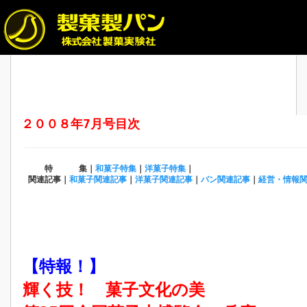
２００８年7月号目次
特 集｜
和菓子特集
｜
洋菓子特集
｜
関連記事｜
和菓子関連記事
｜
洋菓子関連記事
｜
パン関連記事
｜
経営・情報
【特報！】
輝く技！ 菓子文化の美