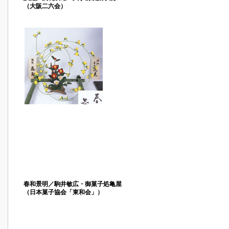
（大阪二六会）
春和景明／駒井敏広・御菓子処亀屋
（日本菓子協会「東和会」）