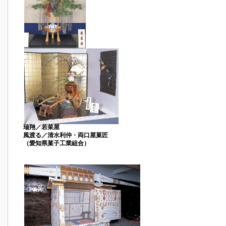
瑞翔／若菜屋
風渡る／清水利仲・両口屋菓匠
（愛知県菓子工業組合）