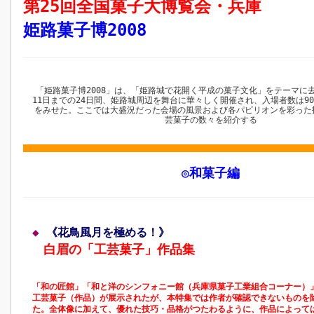
第25回全国菓子大博覧会・兵庫
姫路菓子博2008
「姫路菓子博2008」は、「姫路城で花開く平成の菓子文化」をテーマに去
11日までの24日間、姫路城周辺を舞台に華々しく開催され、入場者数は9
をみせた。ここでは大盛況だった会場の風景および各パビリオンを彩った
芸菓子の数々を紹介する
◎和菓子編
◆
《花鳥風月を極める！》
白眉の「工芸菓子」作品集
「和の匠館」「和と洋のシンフォニー館（兵庫県菓子工業組合コーナー）」
工芸菓子（作品）が展示されたが、本特集では作者が確認できないものを
た。全体像に加えて、優れた技巧・品格がつたわるように、作品によって