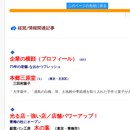
このページの先頭に戻る
企業の横顔（プロフィール）
(65)
75年の老舗､なおかつフレッシュ
本郷三原堂
（1）
（東京・文京区）
三田村蕗子
「大学最中」「湯島の白梅」等、土地柄や季節感を取り入れた手作り菓子が
光る店・強い店／店舗パワーアップ！
青梅の杜にオープン
木の葉
薪窯パン
工房
(東京・青梅市)