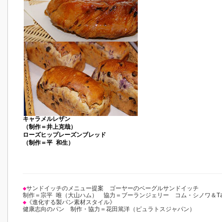
キャラメルレザン
（制作＝井上克哉）
ローズヒップレーズンブレッド
（制作＝平 和生）
◆
サンドイッチのメニュー提案 ゴーヤーのベーグルサンドイッチ
制作＝宗平 唯（大山ハム） 協力＝ブーランジェリー コム・シノワ＆Ta
◆
《進化する製パン素材スタイル》
健康志向のパン 制作・協力＝花田篤洋（ピュラトスジャパン）