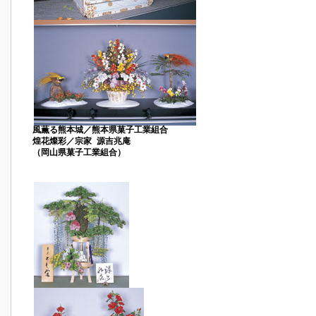
風薫る熊本城／熊本県菓子工業組合
煌花燦彩／宗家 源吉兆庵
（岡山県菓子工業組合）