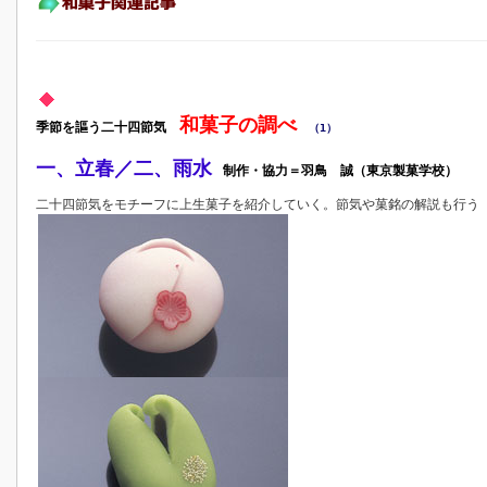
和菓子の調べ
季節を謳う二十四節気
（1）
一、立春／二、雨水
制作・協力＝羽鳥 誠（東京製菓学校）
二十四節気をモチーフに上生菓子を紹介していく。節気や菓銘の解説も行う