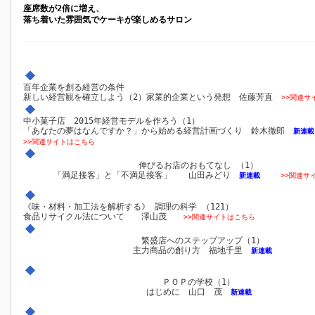
座席数が2倍に増え、
落ち着いた雰囲気でケーキが楽しめるサロン
百年企業を創る経営の条件
新しい経営観を確立しよう（2）家業的企業という発想 佐藤芳直
>>関連サ
中小菓子店 2015年経営モデルを作ろう（1）
「あなたの夢はなんですか？」から始める経営計画づくり 鈴木徹郎
新連載
>>関連サイトはこちら
伸びるお店のおもてなし （1）
「満足接客」と「不満足接客」 山田みどり
新連載
>>関連サ
《味・材料・加工法を解析する》 調理の科学 （121）
食品リサイクル法について 澤山茂
>>関連サイトはこちら
繁盛店へのステップアップ（1）
主力商品の創り方 福地千里
新連載
ＰＯＰの学校（1）
はじめに 山口 茂
新連載