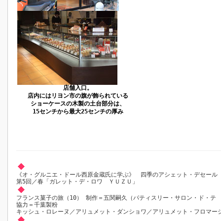
店舗入口。
店内にはリヨン市の旗が飾られている
ショーケースの木製の土台部分は、
15センチから最大25センチの厚み
《オ・グルニエ・ドール西原金蔵氏に学ぶ》 四季のアシェット・デセー
第5回／春「ガレット・デ・ロワ ＹＵＺＵ」
フランス菓子の旅（10） 制作＝五関嗣久（パティスリー・サロン・ド・テ
協力＝千葉製粉
キッシュ・ロレーヌ／アリュメット・ダンショワ／アリュメット・フロマー