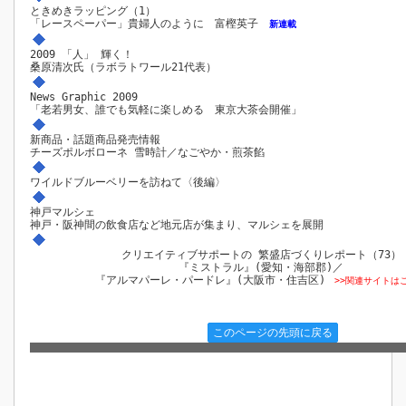
ときめきラッピング（1）
「レースペーパー」貴婦人のように 富樫英子
新連載
2009 「人」 輝く！
桑原清次氏（ラボラトワール21代表）
News Graphic 2009
「老若男女、誰でも気軽に楽しめる 東京大茶会開催」
新商品・話題商品発売情報
チーズポルボローネ 雪時計／なごやか・煎茶餡
ワイルドブルーベリーを訪ねて〈後編〉
神戸マルシェ
神戸・阪神間の飲食店など地元店が集まり、マルシェを展開
クリエイティブサポートの 繁盛店づくりレポート（73）
『ミストラル』(愛知・海部郡)／
『アルマパーレ・パードレ』(大阪市・住吉区)
>>関連サイトは
このページの先頭に戻る