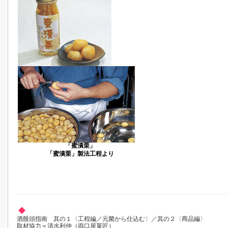
「蜜漬栗」
「蜜漬栗」製法工程より
酒饅頭指南 其の１〈工程編／元菌から仕込む〉／其の２〈商品編〉
取材協力＝清水利仲（両口屋菓匠）