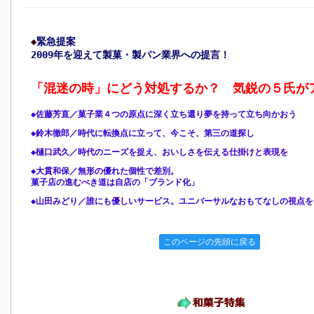
◆
緊急提案
2009年を迎えて製菓・製パン業界への提言！
「混迷の時」にどう対処するか？ 気鋭の５氏が
◆佐藤芳直／菓子業４つの原点に深く立ち還り夢を持って立ち向かおう
◆鈴木徹郎／時代に転換点に立って、今こそ、第三の道探し
◆樋口武久／時代のニーズを捉え、おいしさを伝える仕掛けと表現を
◆大貫和保／無形の優れた個性で差別。
菓子店の進むべき道は自店の「ブランド化」
◆山田みどり／誰にも優しいサービス。ユニバーサルなおもてなしの視点を
このページの先頭に戻る