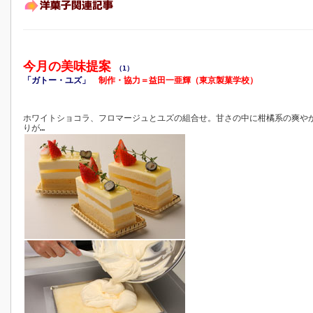
今月の美味提案
（1）
「ガトー・ユズ」
制作・協力＝益田一亜輝（東京製菓学校）
ホワイトショコラ、フロマージュとユズの組合せ。甘さの中に柑橘系の爽や
りが…