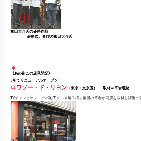
富田大介氏の優勝作品
表彰式。喜びの富田大介氏
《あの街この店見聞記》
3年でリニューアルオープン
ロワゾー・ド・リヨン
（東京・文京区）
取材＝平岩理緒
TVチャンピオン「デパ地下グルメ選手権」優勝の筆者が同店を取材し躍進の