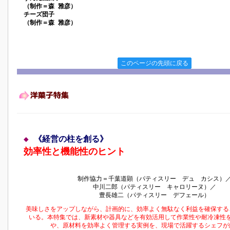
（制作＝森 雅彦）
チーズ団子
（制作＝森 雅彦）
このページの先頭に戻る
◆
《経営の柱を創る》
効率性と機能性のヒント
制作協力＝千葉道顕（パティスリー デュ カシス）
中川二郎（パティスリー キャロリーヌ）／
豊長雄二（パティスリー デフェール）
美味しさをアップしながら、計画的に、効率よく無駄なく利益を確保する
いる。本特集では、新素材や器具などを有効活用して作業性や耐冷凍性
や、原材料を効率よく管理する実例を、現場で活躍するシェフが