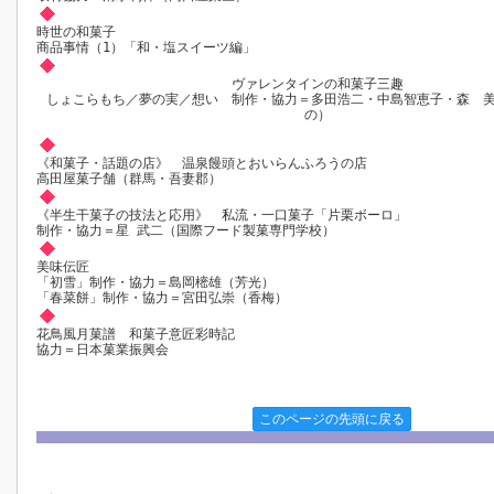
時世の和菓子
商品事情（1）「和・塩スイーツ編」
ヴァレンタインの和菓子三趣
しょこらもち／夢の実／想い 制作・協力＝多田浩二・中島智恵子・森 
の）
《和菓子・話題の店》 温泉饅頭とおいらんふろうの店
高田屋菓子舗（群馬・吾妻郡）
《半生干菓子の技法と応用》 私流・一口菓子「片栗ボーロ」
制作・協力＝星 武二（国際フード製菓専門学校）
美味伝匠
「初雪」制作・協力＝島岡樒雄（芳光）
「春菜餅」制作・協力＝宮田弘崇（香梅）
花鳥風月菓譜 和菓子意匠彩時記
協力＝日本菓業振興会
このページの先頭に戻る