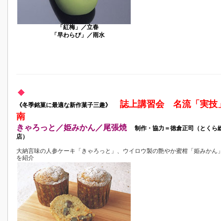
「紅梅」／立春
「早わらび」／雨水
誌上講習会 名流「実技
《冬季銘菓に最適な新作菓子三趣》
南
きゃろっと／姫みかん／尾張焼
制作・協力＝徳倉正司（とくら
店）
大納言味の人参ケーキ「きゃろっと」、ウイロウ製の艶やか蜜柑「姫みかん
を紹介