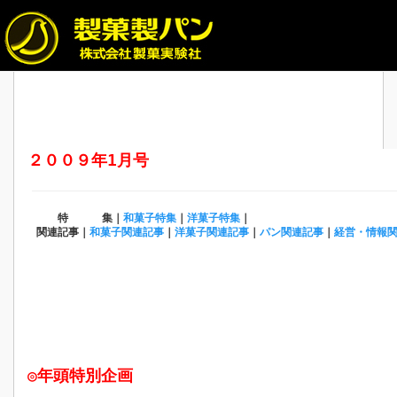
２００９年1月号
特 集｜
和菓子特集
｜
洋菓子特集
｜
関連記事｜
和菓子関連記事
｜
洋菓子関連記事
｜
パン関連記事
｜
経営・情報
◎年頭特別企画