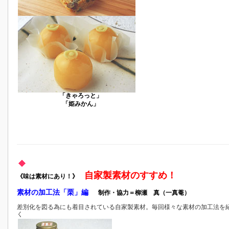
「きゃろっと」
「姫みかん」
自家製素材のすすめ！
《味は素材にあり！》
素材の加工法「栗」編
制作・協力＝柳瀬 真（一真菴）
差別化を図る為にも着目されている自家製素材。毎回様々な素材の加工法を
く