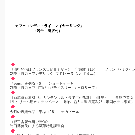
「カフェコンディトライ マイヤーリング」
（岩手・滝沢村）
《流行発信はフランス伝統菓子から》 守破離（16） 「フラン パリジ
制作・協力＝フレデリック マドレーヌ（ル ポミエ）
『逸品』を探る（6）「ショートケーキ」
制作・協力＝中川二郎（パティスリー キャロリーヌ）
《新感覚新素材 ル･カンテンウルトラで広がる新しい世界》 食感で遊ぶ（
｢生クリーム用カンテンベース｣ 制作･協力＝望月完次郎（帝国ホテル東京）
今月の表紙作品に学ぶ（18） モカドール
《愛工舎製作所で開催》
辻口博啓氏による製菓特別講習会