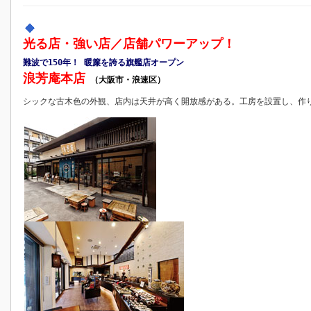
光る店・強い店／店舗パワーアップ！
難波で150年！ 暖簾を誇る旗艦店オープン
浪芳庵本店
（大阪市・浪速区）
シックな古木色の外観、店内は天井が高く開放感がある。工房を設置し、作