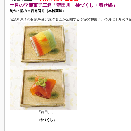
十月の季節菓子三趣「龍田川・柿づくし・着せ綿」
制作・協力＝西尾智司（本松葉屋）
名流和菓子の伝統を受け継ぐ名匠が公開する季節の和菓子。今月は十月の季
「龍田川」
「柿づくし」