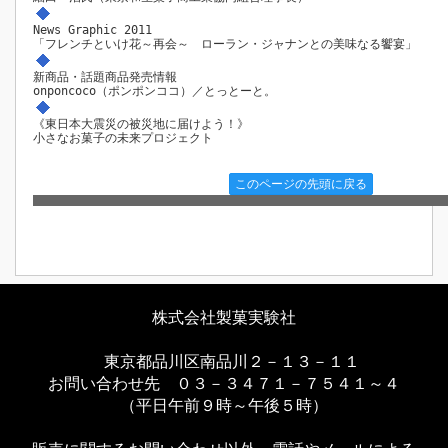
News Graphic 2011
「フレンチといけ花～再会～ ローラン・ジャナンとの美味なる饗宴」
新商品・話題商品発売情報
onponcoco（ポンポンココ）／とっとーと。
《東日本大震災の被災地に届けよう！》
小さなお菓子の未来プロジェクト
このページの先頭に戻る
株式会社製菓実験社
東京都品川区南品川２－１３－１１
お問い合わせ先 ０３－３４７１－７５４１～４
（平日午前９時～午後５時）