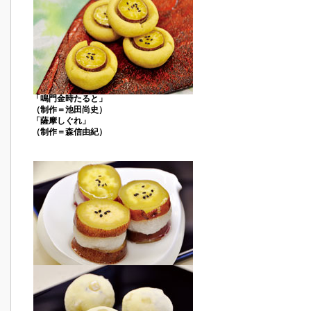
「鳴門金時たると」
（制作＝池田尚史）
「薩摩しぐれ」
（制作＝森信由紀）