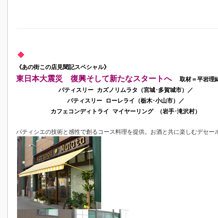
《あの街この店見聞記スペシャル》
東日本大震災 復興そして新たなスタートへ
取材＝平岩理
パティスリー カズノリムラタ（宮城･多賀城市）／
パティスリー ローレライ（栃木･小山市）／
カフェコンディトライ マイヤーリング （岩手･滝沢村）
パティシエの技術と感性で創るコース料理を提供。お酒と共に楽しむデセー