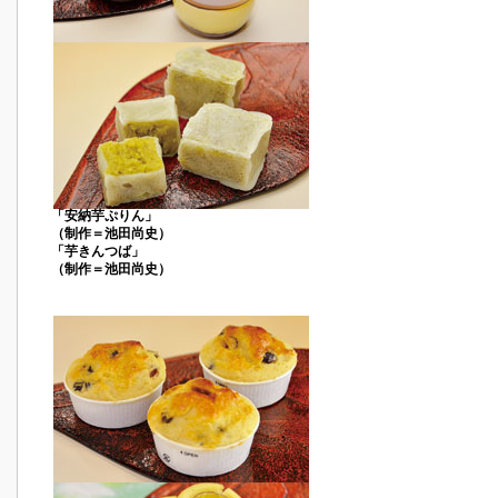
「安納芋ぷりん」
（制作＝池田尚史）
「芋きんつば」
（制作＝池田尚史）