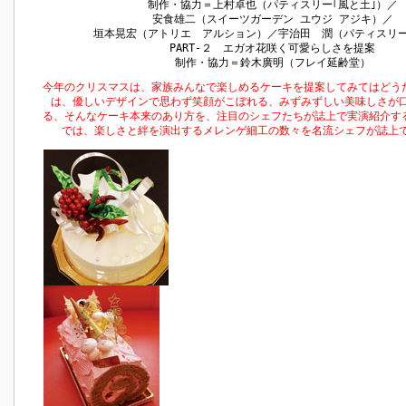
制作・協力＝上村卓也（パティスリー｢風と土｣）／
安食雄二（スイーツガーデン ユウジ アジキ）／
垣本晃宏（アトリエ アルション）／宇治田 潤（パティスリ
PART‐２ エガオ花咲く可愛らしさを提案
制作・協力＝鈴木廣明（フレイ延齢堂）
今年のクリスマスは、家族みんなで楽しめるケーキを提案してみてはどうだろ
は、優しいデザインで思わず笑顔がこぼれる、みずみずしい美味しさが
る、そんなケーキ本来のあり方を、注目のシェフたちが誌上で実演紹介する。
では、楽しさと絆を演出するメレンゲ細工の数々を名流シェフが誌上