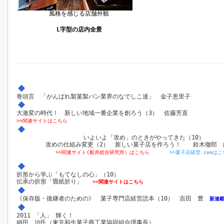
風格を感じる店舗外観
L字型の店内全景
巻頭言 「がんばれ製菓製パン業界のなでしこ達」 金子恵里子
大激変の時代！ 新しい地域一番企業を創ろう（3） 佐藤芳直
>>関連サイトはこちら
いよいよ「攻め」のときがやってきた（10）
攻めの仕組み変更（2） 新しい菓子店を作ろう！ 鈴木徹郎
>>関連サイト(船井総合研究所）はこちら
>>菓子店経営.comは
折形から学ぶ「もてなしの心」（10）
伝承の折形「畳紙折り」
>>関連サイトはこちら
《保存版・後継者のための》 菓子専門店経営読本（10） 吉田 豊
新連
2011 「人」 輝く！
細田 治氏（東京和生菓子商工業協同組合理事長）