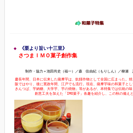
◆
《栗より旨い十三里》
さつまＩＭＯ菓子創作集
制作・協力＝池田尚史（福一）／森 信由紀（もりしん）／柳瀬 
慶長年間、日本に伝来した薩摩芋は、飢饉作物として全国に広まった。焼
阪ではやり、後に寛政年間、江戸でも流行。現在、薩摩芋味の和菓子とし
きんつば、芋納糖、大学芋、芋の焼物」等があるが、本特集では伝統の味
創意工夫を加えた「IMO菓子」各趣を紹介し、この秋の備え