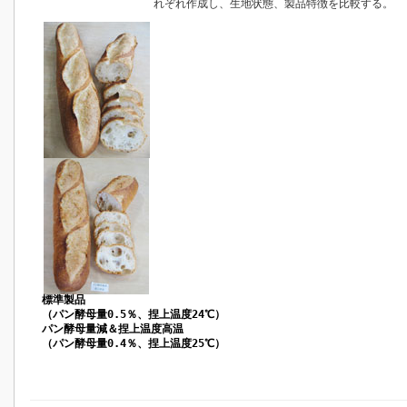
れぞれ作成し、生地状態、製品特徴を比較する。
標準製品
（パン酵母量0.5％、捏上温度24℃）
パン酵母量減＆捏上温度高温
（パン酵母量0.4％、捏上温度25℃）