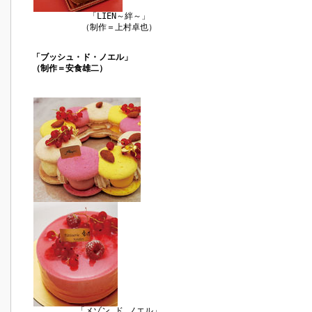
「LIEN～絆～」
（制作＝上村卓也）
「ブッシュ・ド・ノエル」
（制作＝安食雄二）
「メゾン ド ノエル」