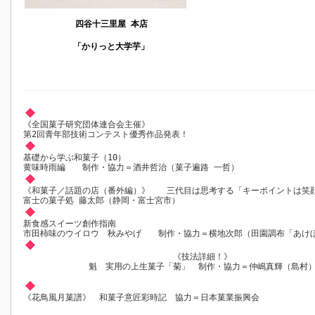
四谷十三里屋 本店
「かりっと大学芋」
《全国菓子研究団体連合会主催》
第2回青年部技術コンテスト優秀作品発表！
基礎から学ぶ和菓子（10）
黄味時雨編 制作・協力＝酒井哲治（菓子遍路 一哲）
《和菓子／話題の店（番外編）》 三代目は思考する「キーポイントは笑
富士の菓子処 藤太郎（静岡・富士宮市）
新食感スイーツ創作指南
市田柿味のウイロウ 秋みやげ 制作・協力＝横地次郎（田園調布「あけ
《技法詳細！》
魁 実用の上生菓子「菊」 制作・協力＝仲嶋真輝（島村
《花鳥風月菓譜》 和菓子意匠彩時記 協力＝日本菓業振興会