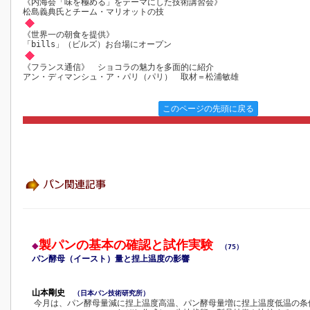
《内海会「味を極める」をテーマにした技術講習会》
松島義典氏とチーム・マリオットの技
《世界一の朝食を提供》
「bills」（ビルズ）お台場にオープン
《フランス通信》 ショコラの魅力を多面的に紹介
アン・ディマンシュ・ア・パリ（パリ） 取材＝松浦敏雄
このページの先頭に戻る
製パンの基本の確認と試作実験
◆
（75）
パン酵母（イースト）量と捏上温度の影響
山本剛史
（日本パン技術研究所）
今月は、パン酵母量減に捏上温度高温、パン酵母量増に捏上温度低温の条