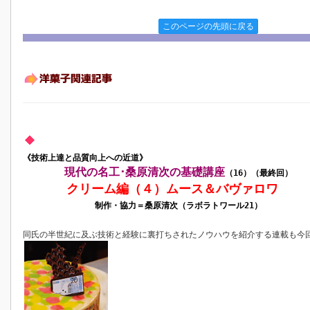
このページの先頭に戻る
《技術上達と品質向上への近道》
現代の名工･桑原清次の基礎講座
（16）（最終回）
クリーム編
（４）
ムース＆バヴァロワ
制作・協力＝桑原清次（ラボラトワール21）
同氏の半世紀に及ぶ技術と経験に裏打ちされたノウハウを紹介する連載も今