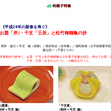
◆
《平成24年の新春を寿ぐ》
お題「岸｣・干支「壬辰」と松竹梅鶴亀の抄
制作・協力＝可児 融（若柳）／黒田初吉（吉祥庵）／淺利辰雄（大手前製菓学院
森山浩一（千葉とらや）
年菓創作の参考に、お題・干支と松竹梅鶴亀の上生菓子各趣を紹介。併せてお題「
干支「壬辰（みずのえたつ）」の解説も行った
お題菓」
「干支菓」
制作＝可児 融）
（制作＝可児 融）