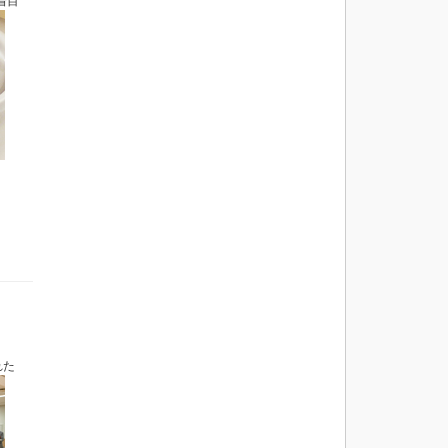
着目
れた