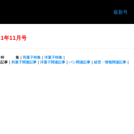
最新号
11年11月号
特 集｜
和菓子特集
｜
洋菓子特集
｜
連記事｜
和菓子関連記事
｜
洋菓子関連記事
｜
パン関連記事
｜
経営・情報関連記事
｜