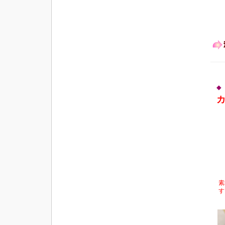
◆
素
す