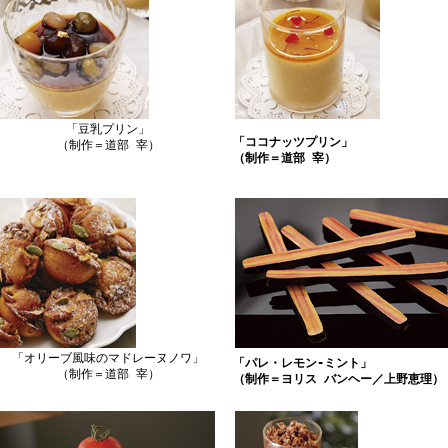
「豆乳プリン」
「ココナッツプリン」
（制作＝道部 宰）
（制作＝道部 宰）
「オリーブ風味のマドレーヌノワ」
「パレ・レモン-ミント」
（制作＝道部 宰）
（制作＝ヨリス バンヘー／上野恵理）