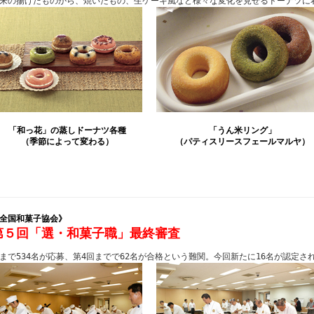
来の揚げたものから、焼いたもの、生ケーキ風など様々な変化を見せるドーナツに
「和っ花」の蒸しドーナツ各種
「うん米リング」
（季節によって変わる）
（パティスリースフェールマルヤ）
全国和菓子協会》
第５回「選・和菓子職」最終審査
まで534名が応募、第4回までで62名が合格という難関。今回新たに16名が認定さ