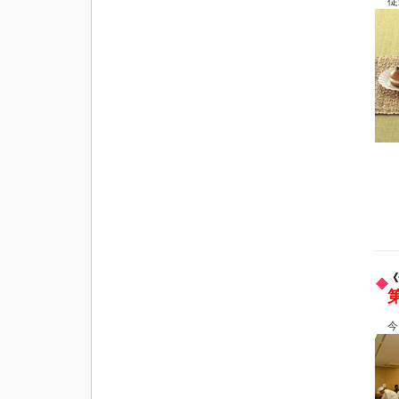
従
《
今