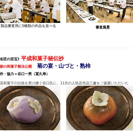
製品審査用に5種類の作品を並べる
審査風景
平成和菓子秘伝抄
名匠の至宝》
菊の宴・山づと・熟柿
節の和菓子製法公開
作・協力＝谷口一男（冨久寿）
流和菓子の伝統を受け継ぐ谷口氏に、11月の人気店売品三趣をご披露いただいた