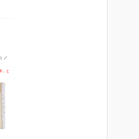
）／
岸」と