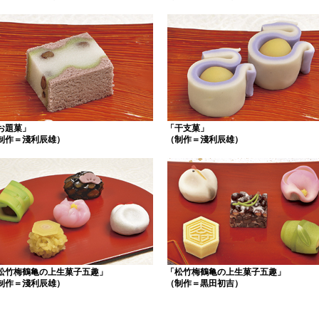
お題菓」
「干支菓」
制作＝淺利辰雄）
（制作＝淺利辰雄）
松竹梅鶴亀の上生菓子五趣」
「松竹梅鶴亀の上生菓子五趣」
制作＝淺利辰雄）
（制作＝黒田初吉）