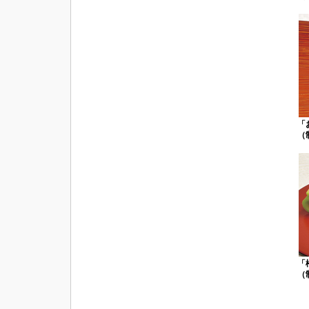
「
（
「
（