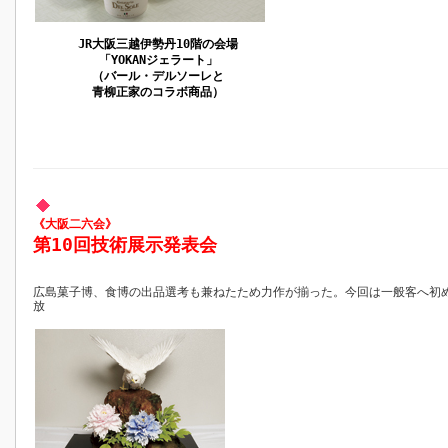
JR大阪三越伊勢丹10階の会場
「YOKANジェラート」
（バール・デルソーレと
青柳正家のコラボ商品）
《大阪二六会》
第10回技術展示発表会
広島菓子博、食博の出品選考も兼ねたため力作が揃った。今回は一般客へ初
放