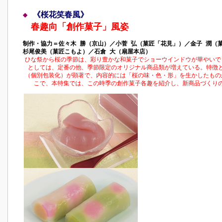
◆
《桜花笑春風》
春趣向「創作菓子」風姿
制作・協力＝佐々木 勝（京山）／小菅 弘（菓匠「花見」）／金子 潤（
杉尾俊美（菓匠こもよ）／石倉 大（扇屋本店）
ひな祭から桜の季節は、彩り豊かな和菓子でショーウインドウが華やいで
としては、定番の他、季節限定のオリジナル商品類が増えている。特徴
（個別包装化）が顕著で、内容的には「桜の味・色・形」を生かしたもの
こで、本特集では、この時季の創作菓子各趣を紹介し、新商品づくり