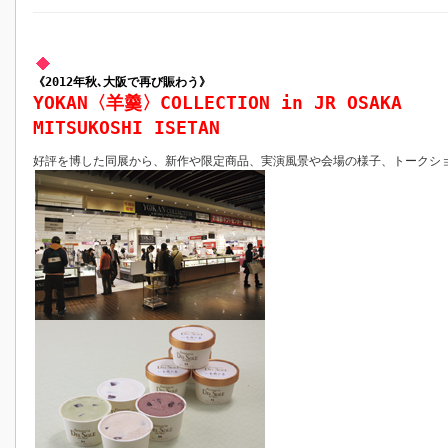
《2012年秋､大阪で再び賑わう》
YOKAN〈羊羹〉COLLECTION in JR OSAKA
MITSUKOSHI ISETAN
好評を博した同展から、新作や限定商品、実演風景や会場の様子、トークシ