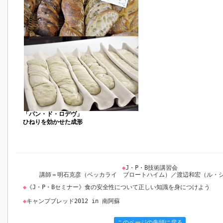
「パン・ド・ロデヴ」
ひねりを効かせた成形
◆
J・P・B技術講習会
講師＝明石克彦（ベッカライ ブロートハイム）／渡辺和宏（ル・
◆
《J・P・Bセミナー》食の安全性について正しい知識を身につけよう
◆
キャンプブレッド2012 in 南阿蘇
このページの先頭に戻る