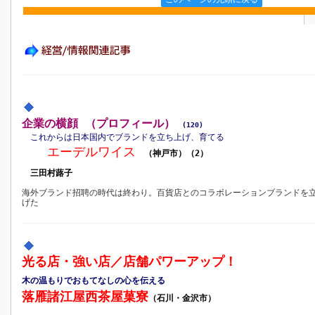
企業の横顔 （プロフィール）
(120)
これからは日本国内でブランドを立ち上げ、育てる
エーデルワイス
（神戸市）（2）
三田村蕗子
海外ブランド招聘の時代は終わり。百貨店とのコラボレーションブランドを
げた
光る店・強い店／店舗パワーアップ！
木の温もりでおもてなしの心を伝える
落雁諸江屋西茶屋菓寮
（石川・金沢市）