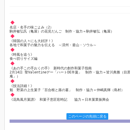
名店・名手の味ごよみ（2）
駒井敏弘氏（亀屋）の花見だんご 制作・協力＝駒井敏弘（亀屋）
《韓国の人々にも大好評！》
各地で和菓子の魅力を伝える ～済州・釜山・ソウル～
《時風を追う》
食べ切りサイズ編
《あの手この手おくの手》 新時代の創作和菓子指南
2月14日 聖Valentineデー「ハートDE羊羹」 制作・協力＝皆川典雅（目
庵」）
《技法詳細！》
魁 野菜の上生菓子「百合根と蕗の薹」 制作・協力＝仲嶋真輝（島村）
《花鳥風月菓譜》 和菓子意匠彩時記 協力＝日本菓業振興会
このページの先頭に戻る