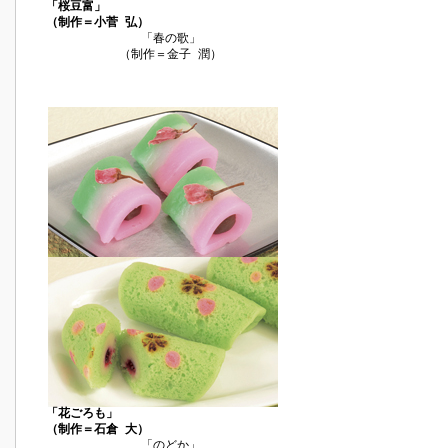
「桜豆富」
（制作＝小菅 弘）
「春の歌」
（制作＝金子 潤）
「花ごろも」
（制作＝石倉 大）
「のどか」