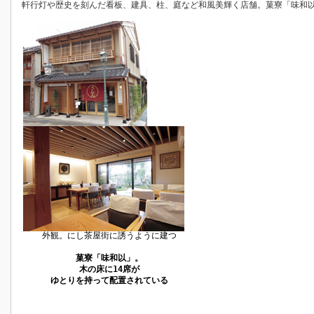
軒行灯や歴史を刻んだ看板、建具、柱、庭など和風美輝く店舗。菓寮「味和
外観。にし茶屋街に誘うように建つ
菓寮「味和以」。
木の床に14席が
ゆとりを持って配置されている