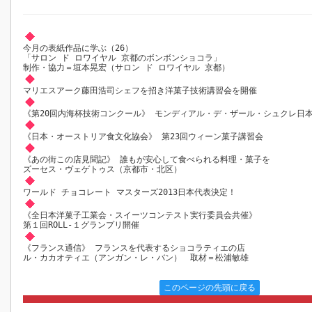
今月の表紙作品に学ぶ（26）
「サロン ド ロワイヤル 京都のボンボンショコラ」
制作・協力＝垣本晃宏（サロン ド ロワイヤル 京都）
マリエスアーク藤田浩司シェフを招き洋菓子技術講習会を開催
《第20回内海杯技術コンクール》 モンディアル・デ・ザール・シュクレ日
《日本・オーストリア食文化協会》 第23回ウィーン菓子講習会
《あの街この店見聞記》 誰もが安心して食べられる料理・菓子を
ズーセス・ヴェゲトゥス（京都市・北区）
ワールド チョコレート マスターズ2013日本代表決定！
《全日本洋菓子工業会・スイーツコンテスト実行委員会共催》
第１回ROLL‐１グランプリ開催
《フランス通信》 フランスを代表するショコラティエの店
ル・カカオティエ（アンガン・レ・バン） 取材＝松浦敏雄
このページの先頭に戻る