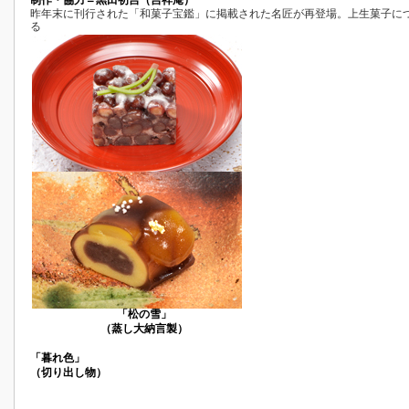
制作・協力＝黒田初吉（吉祥庵）
昨年末に刊行された「和菓子宝鑑」に掲載された名匠が再登場。上生菓子に
る
「松の雪」
（蒸し大納言製）
「暮れ色」
（切り出し物）