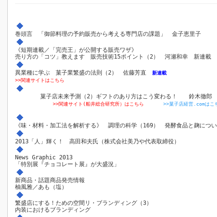
巻頭言 「御節料理の予約販売から考える専門店の課題」 金子恵里子
《短期連載／「完売王」が公開する販売ワザ》
売り方の「コツ」教えます 販売技術15ポイント（2） 河瀬和幸 新連載
異業種に学ぶ 菓子業繁盛の法則（2） 佐藤芳直
新連載
>>関連サイトはこちら
菓子店未来予測（2）ギフトのあり方はこう変わる！ 鈴木徹
>>関連サイト(船井総合研究所）はこちら
>>菓子店経営.comはこ
《味・材料・加工法を解析する》 調理の科学（169） 発酵食品と麹に
2013「人」輝く！ 高田和夫氏（株式会社美乃や代表取締役）
News Graphic 2013
「特別展『チョコレート展』が大盛況」
新商品・話題商品発売情報
柚風雅／あも（塩）
繁盛店にする！ための空間リ・ブランディング（3）
内装におけるブランディング