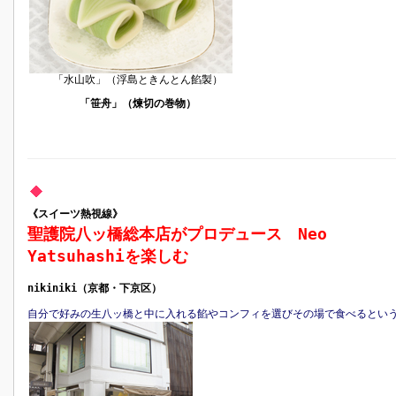
「水山吹」（浮島ときんとん餡製）
「笹舟」（煉切の巻物）
《スイーツ熱視線》
聖護院八ッ橋総本店がプロデュース Neo
Yatsuhashiを楽しむ
nikiniki（京都・下京区）
自分で好みの生八ッ橋と中に入れる餡やコンフィを選びその場で食べるとい