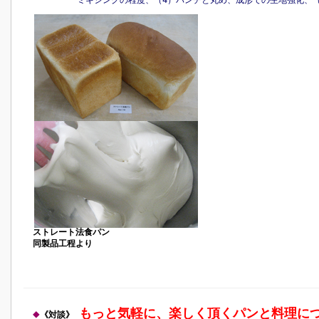
ミキシングの程度、（4）パンチと丸め、成形での生地強化、（
ストレート法食パン
同製品工程より
もっと気軽に、楽しく頂くパンと料理に
◆
《対談》