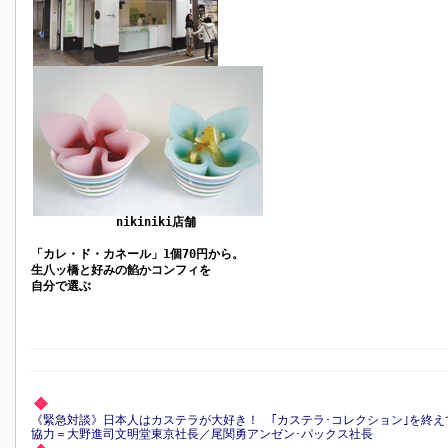
nikiniki店舗
「カレ・ド・カネール」1個70円から。
生八ッ橋と好みの餡かコンフィを
自分で選ぶ
《緊急対談》日本人はカステラが大好き！ ｢カステラ･コレクション｣を終え
協力＝大野進司文明堂東京社長／尾関勇アンゼン･パックス社長