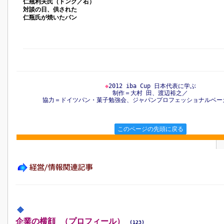
仁瓶利夫氏（ドンク／右）
対談の日、供された
仁瓶氏が焼いたパン
◆
2012 iba Cup 日本代表に学ぶ
制作＝大村 田、渡辺裕之／
協力＝ドイツパン・菓子勉強会、ジャパンプロフェッショナルベー
このページの先頭に戻る
企業の横顔 （プロフィール）
(123)