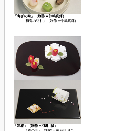
「寿ぎの時」（制作＝仲嶋真輝）
「初春の訪れ」（制作＝仲嶋真輝）
「寒椿」（制作＝羽鳥 誠」
「春の宴」（制作＝長谷川 献）