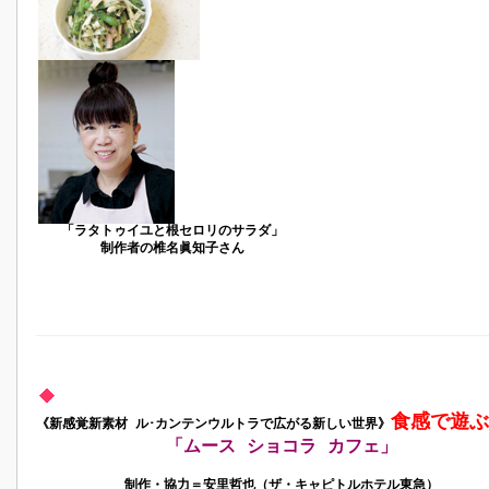
「ラタトゥイユと根セロリのサラダ」
制作者の椎名眞知子さん
食感で遊ぶ
《新感覚新素材 ル･カンテンウルトラで広がる新しい世界》
「ムース ショコラ カフェ」
制作・協力＝安里哲也（ザ・キャピトルホテル東急）