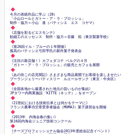
今月の表紙作品に学ぶ（28）
「小山ロールとガトー・ア・ラ・ブロッシュ」
制作・協力＝小山 進（パティシエ エス コヤマ）
《店舗を彩るピエスモンテ》
飴細工のエッセンス 制作・協力＝谷藤 拓（東京製菓学校）
《第26回イル・プルーの１年開催》
孤高のパティシエ弓田亨氏の新作菓子発表会
《注目の新店舗！》カフェダコテ ベルグの４月
「ガトー・ア・ラ・ブロッシュ」の販売とカフェを展開
《あの街この店見聞記》さまざまな商品展開でお客様を楽しませたい
ブーランジェリーパティスリー ルエールサンク（東京・中央区）
《全国各地から厳選された地元の旨いものが集結》
JPタワー内商業施設「KITTE（キッテ）」をオープン
《21世紀における技術伝承とは何かをテーマに》
フランス農事功労章受章者協会（MOMAJ）菓子講習会を開催
《2013年 内海会春の集い》
第16回内海会ジュニア技術コンクール
《チーズプロフェッショナル協会2013年度総会記念イベント》