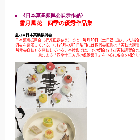
◆ 《日本菓業振興会展示作品》
雪月風花 四季の優秀作品集
協力＝日本菓業振興会
日本菓業振興会（折原正春会長）では、毎月10日（土日祝に重なった場
例会を開催している。なお9月の第1日曜日には振興会恒例の「実技大講
展示会併催）を開催している。本特集では、その例会および実技講習会の
員による「四季十二ヵ月の盆景菓子」を中心に各趣を紹介し