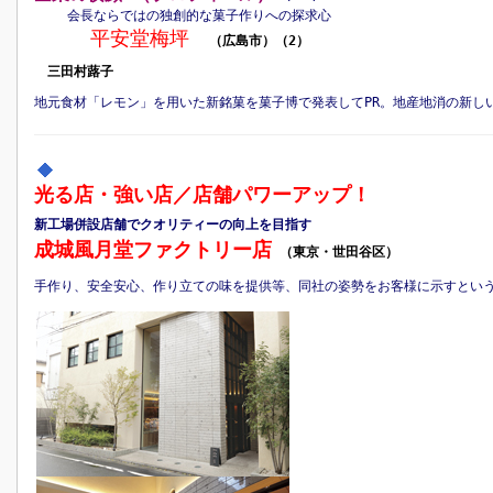
会長ならではの独創的な菓子作りへの探求心
平安堂梅坪
（広島市）（2）
三田村蕗子
地元食材「レモン」を用いた新銘菓を菓子博で発表してPR。地産地消の新し
光る店・強い店／店舗パワーアップ！
新工場併設店舗でクオリティーの向上を目指す
成城風月堂ファクトリー店
（東京・世田谷区）
手作り、安全安心、作り立ての味を提供等、同社の姿勢をお客様に示すとい