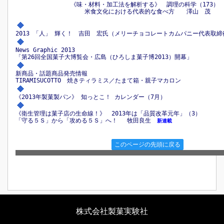
《味・材料・加工法を解析する》 調理の科学（173
米食文化における代表的な食べ方 澤山 茂
2013 「人」 輝く！ 吉田 宏氏（メリーチョコレートカムパニー代表取締
News Graphic 2013
「第26回全国菓子大博覧会・広島（ひろしま菓子博2013）開幕」
新商品・話題商品発売情報
TIRAMISUCOTTO 焼きティラミス／たまて箱・親子マカロン
《2013年製菓製パン》 知っとこ！ カレンダー（7月）
《衛生管理は菓子店の生命線！》 2013年は「品質改革元年」（3）
「守る５Ｓ」から「攻める５Ｓ」へ！ 牧田良生
新連載
このページの先頭に戻る
株式会社製菓実験社