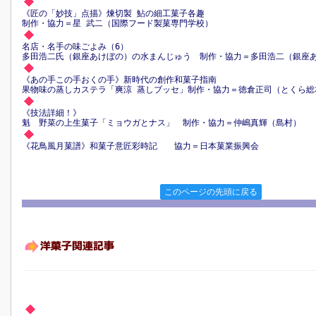
《匠の「妙技」点描》煉切製 鮎の細工菓子各趣
制作・協力＝星 武二（国際フード製菓専門学校）
名店・名手の味ごよみ（6）
多田浩二氏（銀座あけぼの）の水まんじゅう 制作・協力＝多田浩二（銀座
《あの手この手おくの手》新時代の創作和菓子指南
果物味の蒸しカステラ「爽涼 蒸しブッセ」制作・協力＝徳倉正司（とくら総
《技法詳細！》
魁 野菜の上生菓子「ミョウガとナス」 制作・協力＝仲嶋真輝（島村）
《花鳥風月菓譜》和菓子意匠彩時記 協力＝日本菓業振興会
このページの先頭に戻る