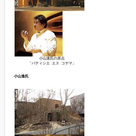
小山進氏の原点
「パティシエ エス コヤマ」
小山進氏