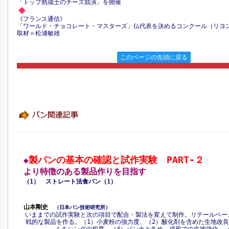
「トップ熟成士のチーズ競演」を開催
《フランス通信》
「ワールド・チョコレート・マスターズ」仏代表を決めるコンクール（リヨ
取材＝松浦敏雄
このページの先頭に戻る
製パンの基本の確認と試作実験 PART‐２
◆
より特徴のある製品作りを目指す
（1） ストレート法食パン（1）
山本剛史
（日本パン技術研究所）
いままでの試作実験と次の項目で配合・製法を変えて制作。リテールベー
戦的な製品を作る。（1）小麦粉の強力度、（2）酸化剤を含めた生地改良