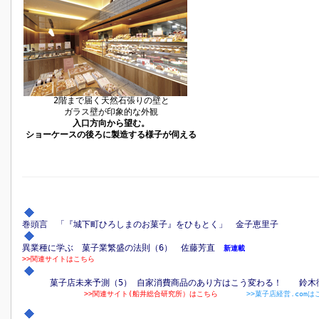
2階まで届く天然石張りの壁と
ガラス壁が印象的な外観
入口方向から望む。
ショーケースの後ろに製造する様子が伺える
巻頭言 「『城下町ひろしまのお菓子』をひもとく」 金子恵里子
異業種に学ぶ 菓子業繁盛の法則（6） 佐藤芳直
新連載
>>関連サイトはこちら
菓子店未来予測（5） 自家消費商品のあり方はこう変わる！ 鈴
>>関連サイト(船井総合研究所）はこちら
>>菓子店経営.comは