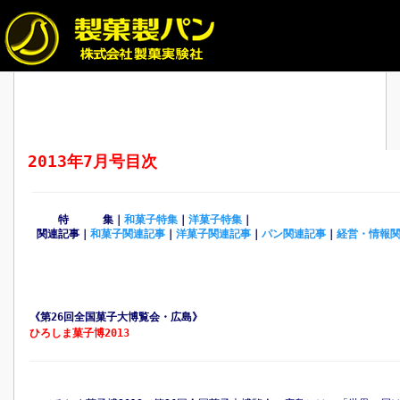
2013年7月号目次
特 集｜
和菓子特集
｜
洋菓子特集
｜
関連記事｜
和菓子関連記事
｜
洋菓子関連記事
｜
パン関連記事
｜
経営・情報
《第26回全国菓子大博覧会・広島》
ひろしま菓子博2013