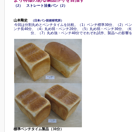
（2） ストレート法食パン（2）
山本剛史
（日本パン技術研究所）
今回は分割丸めとベンチタイムを比較。（1）ベンチ標準30分、（2）ベン
ンチ長40分、（4）丸め弱・ベンチ20分、（5）丸め弱・ベンチ30分、（6
分、（7）丸め強・ベンチ40分でそれぞれ試作、製品への影響
標準ベンチタイム製品（30分）