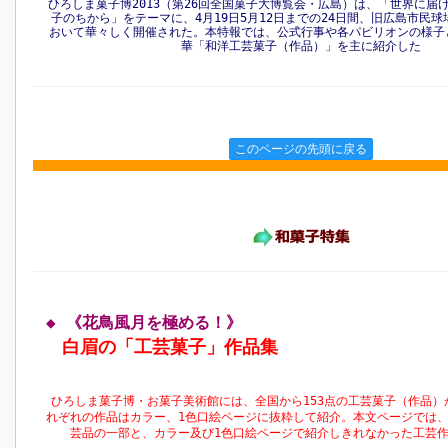
ひろしま菓子博2013（第26回全国菓子大博覧会・広島）は、「世界に届
子のちから」をテーマに、4月19日5月12日までの24日間、旧広島市民
おいて華々しく開催された。本特報では、公式行事や各パビリオンの様子
華「和洋工芸菓子（作品）」を主に紹介した
このページの先頭に戻る
◆ 《花鳥風月を極める！》
白眉の「工芸菓子」作品集
ひろしま菓子博・お菓子美術館には、全国から153点の工芸菓子（作品）
れぞれの作品はカラー、1色口絵ページに抜粋して紹介。本文ページでは
芸品の一部と、カラー及び1色口絵ページで紹介しきれなかった工芸