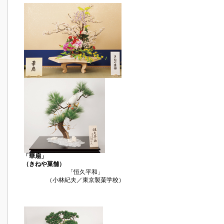
「華扇」
（きねや菓舗）
「恒久平和」
（小林紀夫／東京製菓学校）