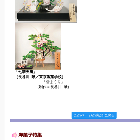
「七華天壽」
（長谷川 献／東京製菓学校）
「雪まくり」
（制作＝長谷川 献）
このページの先頭に戻る