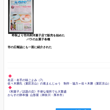
昨秋より市内和洋菓子店で販売を始めた
バラのお菓子各種
市の広報誌にも一面に紹介された
名店・名手の味ごよみ（7）
佐々木勝氏（菓匠京山）の葛まんじゅう 制作・協力＝佐々木勝（菓匠京山
《和菓子／話題の店》不便な場所でも大繁盛
からすの卵本舗 山形屋（神奈川・厚木市）