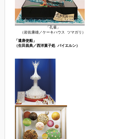
「孔雀」
（岩佐康雄／ケーキハウス ツマガリ）
「遣唐使船」
（生田昌典／西洋菓子処 バイエルン）