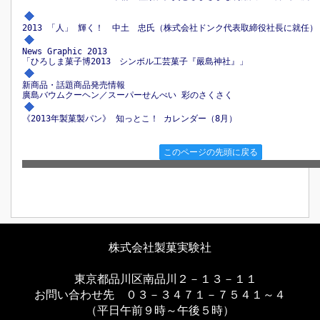
2013 「人」 輝く！ 中土 忠氏（株式会社ドンク代表取締役社長に就任）
News Graphic 2013
「ひろしま菓子博2013 シンボル工芸菓子『嚴島神社』」
新商品・話題商品発売情報
廣島バウムクーヘン／スーパーせんべい 彩のさくさく
《2013年製菓製パン》 知っとこ！ カレンダー（8月）
このページの先頭に戻る
株式会社製菓実験社
東京都品川区南品川２－１３－１１
お問い合わせ先 ０３－３４７１－７５４１～４
（平日午前９時～午後５時）