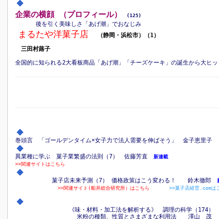
企業の横顔 （プロフィール）
(125)
後を引く美味しさ「あげ潮」でおなじみ
まるたや洋菓子店
（静岡・浜松市）（1）
三田村蕗子
全国的に知られる2大看板商品「あげ潮」「チーズケーキ」の誕生から大ヒッ
巻頭言 「ゴールデンタイム×女子力で法人需要を伸ばそう」 金子恵里子
異業種に学ぶ 菓子業繁盛の法則（7） 佐藤芳直
新連載
>>関連サイトはこちら
菓子店未来予測（7） 価格政策はこう変わる！ 鈴木徹郎
>>関連サイト(船井総合研究所）はこちら
>>菓子店経営.comは
《味・材料・加工法を解析する》 調理の科学（174
米粉の種類、性質とさまざまな利用法 澤山 茂