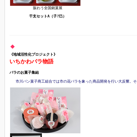
賑わう全国銘菓展
干支セットA（子?巳）
《地域活性化プロジェクト》
いちかわバラ物語
バラのお菓子集結
市川パン菓子商工組合では市の花バラを象った商品開発を行い大反響。そ