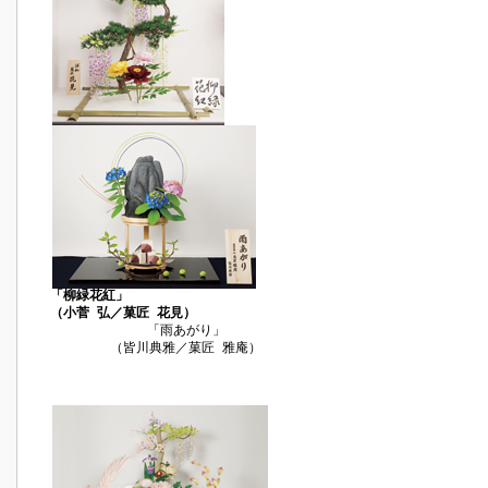
「柳緑花紅」
（小菅 弘／菓匠 花見）
「雨あがり」
（皆川典雅／菓匠 雅庵）