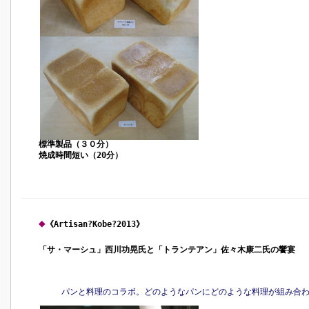
標準製品（３０分）
焼成時間短い（20分）
◆
《Artisan?Kobe?2013》
「サ・マーシュ」西川功晃氏と「トランテアン」佐々木康二氏の饗宴
パンと料理のコラボ。どのようなパンにどのような料理が組み合