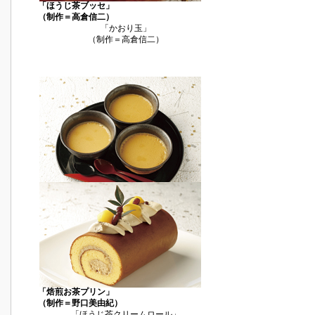
「ほうじ茶ブッセ」
（制作＝高倉信二）
「かおり玉」
（制作＝高倉信二）
「焙煎お茶プリン」
（制作＝野口美由紀）
「ほうじ茶クリームロール」