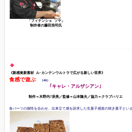
「フィナンシェ ソヤ」
制作者の藤田浩司氏
《新感覚新素材 ル･カンテンウルトラで広がる新しい世界》
食感で遊ぶ
（48）
｢キャレ・アルザシアン｣
制作＝木野内?辰美／監修＝山本隆夫／協力＝クラブハリエ
各パーツの個性を合わせ、出来立て感を訴求した生菓子感覚の焼き菓子とい