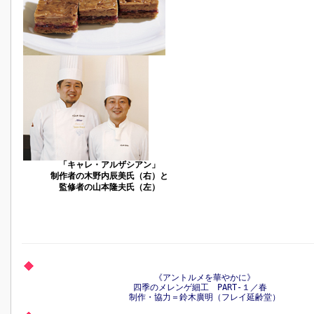
「キャレ・アルザシアン」
制作者の木野内辰美氏（右）と
監修者の山本隆夫氏（左）
《アントルメを華やかに》
四季のメレンゲ細工 PART-１／春
制作・協力＝鈴木廣明（フレイ延齢堂）