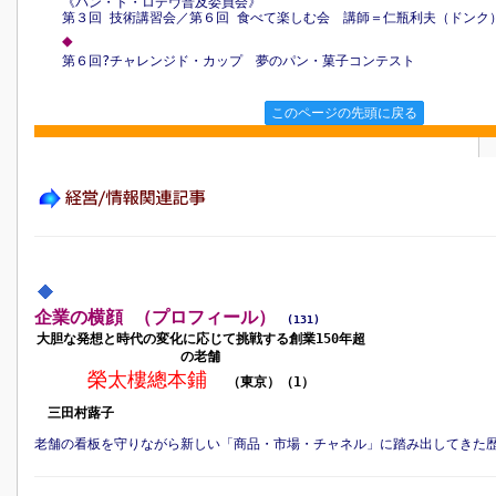
《パン・ド・ロデヴ普及委員会》
第３回 技術講習会／第６回 食べて楽しむ会 講師＝仁瓶利夫（ドンク
◆
第６回?チャレンジド・カップ 夢のパン・菓子コンテスト
このページの先頭に戻る
企業の横顔 （プロフィール）
(131)
大胆な発想と時代の変化に応じて挑戦する創業150年超
の老舗
榮太樓總本鋪
（東京
）（1）
三田村蕗子
老舗の看板を守りながら新しい「商品・市場・チャネル」に踏み出してきた