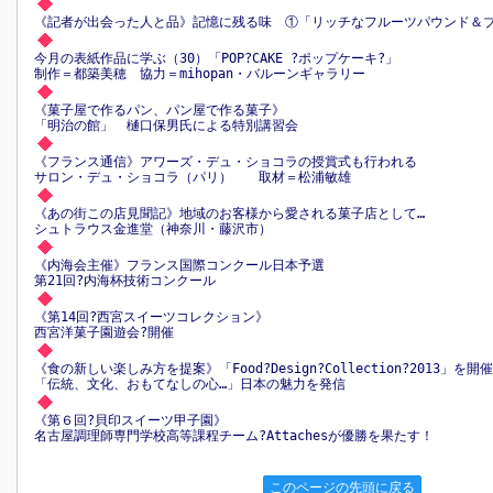
《記者が出会った人と品》記憶に残る味 ①「リッチなフルーツパウンド＆
今月の表紙作品に学ぶ（30）「POP?CAKE ?ポップケーキ?」
制作＝都築美穂 協力＝mihopan・バルーンギャラリー
《菓子屋で作るパン、パン屋で作る菓子》
「明治の館」 樋口保男氏による特別講習会
《フランス通信》アワーズ・デュ・ショコラの授賞式も行われる
サロン・デュ・ショコラ（パリ） 取材＝松浦敏雄
《あの街この店見聞記》地域のお客様から愛される菓子店として…
シュトラウス金進堂（神奈川・藤沢市）
《内海会主催》フランス国際コンクール日本予選
第21回?内海杯技術コンクール
《第14回?西宮スイーツコレクション》
西宮洋菓子園遊会?開催
《食の新しい楽しみ方を提案》「Food?Design?Collection?2013」を開催
「伝統、文化、おもてなしの心…」日本の魅力を発信
《第６回?貝印スイーツ甲子園》
名古屋調理師専門学校高等課程チーム?Attachesが優勝を果たす！
このページの先頭に戻る