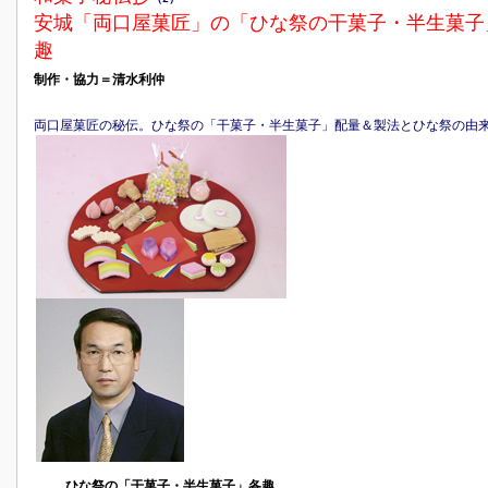
安城「両口屋菓匠」の「ひな祭の干菓子・半生菓子
趣
制作・協力＝
清水利仲
両口屋菓匠の秘伝。ひな祭の「干菓子・半生菓子」配量＆製法とひな祭の由
ひな祭の「干菓子・半生菓子」各趣