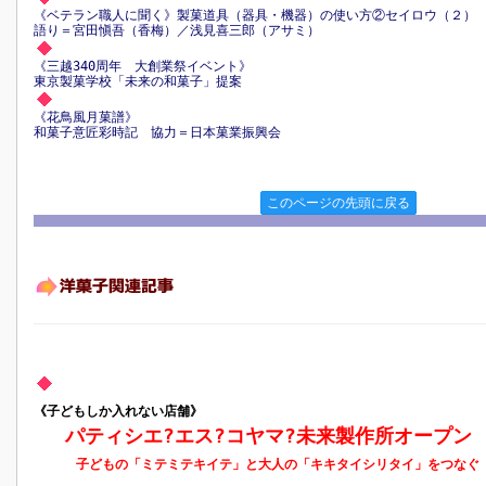
《ベテラン職人に聞く》製菓道具（器具・機器）の使い方②セイロウ（２
語り＝宮田愼吾（香梅）／浅見喜三郎（アサミ）
《三越340周年 大創業祭イベント》
東京製菓学校「未来の和菓子」提案
《花鳥風月菓譜》
和菓子意匠彩時記 協力＝日本菓業振興会
このページの先頭に戻る
《子どもしか入れない店舗》
パティシエ?エス?コヤマ?未来製作所オープン
子どもの「ミテミテキイテ」と大人の「キキタイシリタイ」をつなぐ