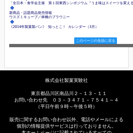
「全日本・食学会主催 第１回東西シンポジウム『うま味はスイーツを変え
新商品・話題商品発売情報
ウスズミキューブ／林檎のブラウニー
《2014年製菓製パン》 知っとこ！ カレンダー（3月）
このページの先頭に戻る
株式会社製菓実験社
東京都品川区南品川２－１３－１１
お問い合わせ先 ０３－３４７１－７５４１～４
（平日午前９時～午後５時）
販売に関するお問い合わせ以外、電話やメールによる
個別の情報提供サービスは行っておりません。
本ホームページに記載されているすべての