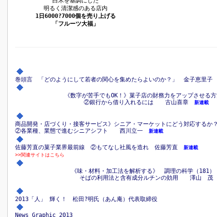
白木を基調にした
明るく清潔感のある店内
1日6000?7000個を売り上げる
「フルーツ大福」
巻頭言 「どのようにして若者の関心を集めたらよいのか？」 金子恵里子
《数字が苦手でもOK！》菓子店の財務力をアップさせる
②銀行から借り入れるには 古山喜章
新連載
商品開発・店づくり・接客サービス》シニア・マーケットにどう対応する
②各業種、業態で進むシニアシフト 西川立一
新連載
佐藤芳直の菓子業界最前線 ②もてなし社風を造れ 佐藤芳直
新連載
>>関連サイトはこちら
《味・材料・加工法を解析する》 調理の科学（181
そばの利用法と含有成分ルチンの効用 澤山 茂
2013「人」 輝く！ 松田?明氏（あん庵）代表取締役
News Graphic 2013