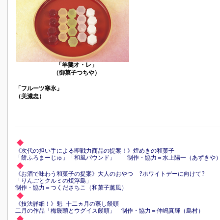
「羊羹オ・レ」
（御菓子つちや）
「フルーツ寒氷」
（美濃忠）
《次代の担い手による即戦力商品の提案！》煌めきの和菓子
「餅ふろまーじゅ」「和風パウンド」 制作・協力＝水上陽一（あずきや
《お酒で味わう和菓子の提案》大人のおやつ ?ホワイトデーに向けて?
「りんごとクルミの焼浮島」
制作・協力＝つくださちこ（和菓子薫風）
《技法詳細！》魁 十二ヵ月の蒸し饅頭
二月の作品「梅饅頭とウグイス饅頭」 制作・協力＝仲嶋真輝（島村）