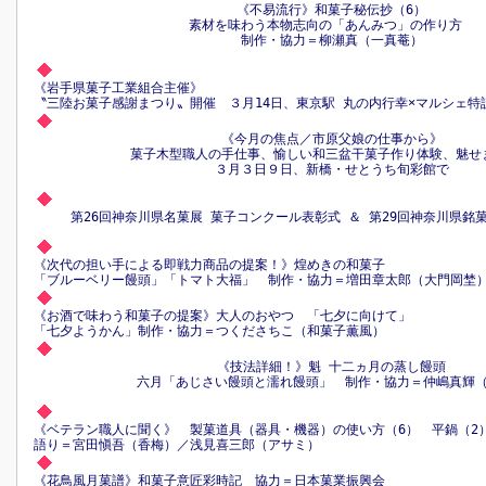
《不易流行》和菓子秘伝抄（6）
素材を味わう本物志向の「あんみつ」の作り方
制作・協力＝柳瀬真（一真菴）
《岩手県菓子工業組合主催》
〝三陸お菓子感謝まつり〟開催 ３月14日、東京駅 丸の内行幸×マルシェ特
《今月の焦点／市原父娘の仕事から》
菓子木型職人の手仕事、愉しい和三盆干菓子作り体験、魅せ
３月３日９日、新橋・せとうち旬彩館で
第26回神奈川県名菓展 菓子コンクール表彰式 ＆ 第29回神奈川県銘
《次代の担い手による即戦力商品の提案！》煌めきの和菓子
「ブルーベリー饅頭」「トマト大福」 制作・協力＝増田章太郎（大門岡埜
《お酒で味わう和菓子の提案》大人のおやつ 「七夕に向けて」
「七夕ようかん」制作・協力＝つくださちこ（和菓子薫風）
《技法詳細！》魁 十二ヵ月の蒸し饅頭
六月「あじさい饅頭と濡れ饅頭」 制作・協力＝仲嶋真輝
《ベテラン職人に聞く》 製菓道具（器具・機器）の使い方（6） 平鍋（
語り＝宮田愼吾（香梅）／浅見喜三郎（アサミ）
《花鳥風月菓譜》和菓子意匠彩時記 協力＝日本菓業振興会