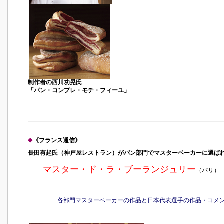
制作者の西川功晃氏
「パン・コンプレ・モチ・フィーユ」
◆
《フランス通信》
長田有起氏（神戸屋レストラン）がパン部門でマスターベーカーに選ば
マスター・ド・ラ・ブーランジュリー
（パリ）
各部門マスターベーカーの作品と日本代表選手の作品・コメン