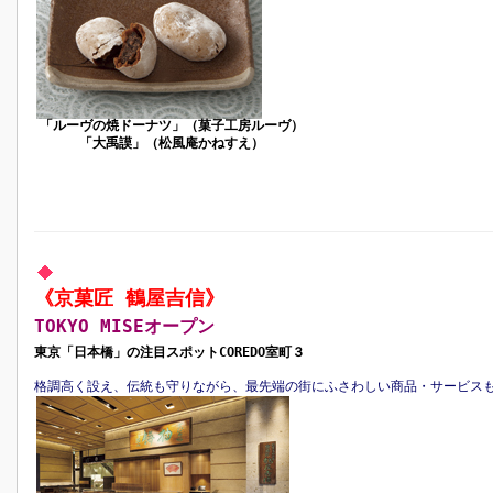
「ルーヴの焼ドーナツ」（菓子工房ルーヴ）
「大禹謨」（松風庵かねすえ）
《京菓匠 鶴屋吉信》
TOKYO MISEオープン
東京「日本橋」の注目スポットCOREDO室町３
格調高く設え、伝統も守りながら、最先端の街にふさわしい商品・サービス