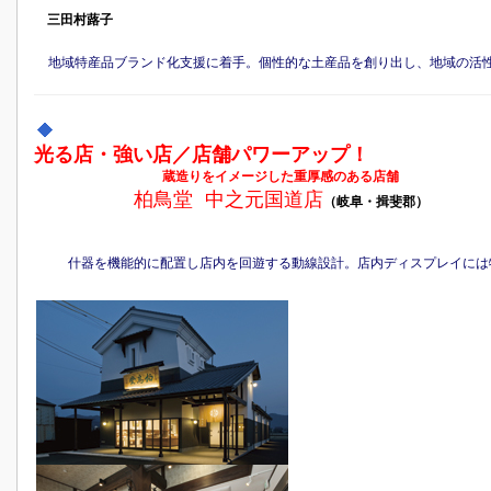
三田村蕗子
地域特産品ブランド化支援に着手。個性的な土産品を創り出し、地域の活
光る店・強い店／店舗パワーアップ！
蔵造りをイメージした重厚感のある店舗
柏鳥堂 中之元国道店
（岐阜・揖斐郡）
什器を機能的に配置し店内を回遊する動線設計。店内ディスプレイには