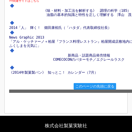
>>関連サイトはこちら
《味・材料・加工法を解析する》 調理の科学（185
油脂の基本的知識と特性を正しく理解する 澤山 茂
2014「人」 輝く！ 畑田康裕氏（「ハタダ」代表取締役社長）
News Graphic 2013
「アル・ケッチァーノ＋柏屋『フランス料理レストラン』柏屋開成店敷地
ふくしまを元気に」
新商品・話題商品発売情報
COMECOCONのバターモチ／エクレールラスク
《2014年製菓製パン》 知っとこ！ カレンダー（7月）
このページの先頭に戻る
株式会社製菓実験社