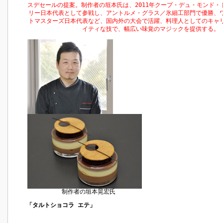
スデセールの提案。制作者の垣本氏は、2011年クープ・デュ・モンド・
リー日本代表として参戦し、アントルメ・グラス／氷細工部門で優勝、
トマスターズ日本代表など、国内外の大会で活躍、料理人としてのキャ
イティな技で、幅広い味覚のマジックを提供する。
制作者の垣本晃宏氏
「タルトショコラ エテ」