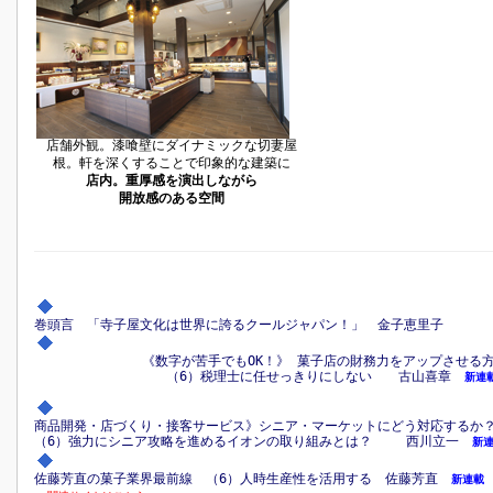
店舗外観。漆喰壁にダイナミックな切妻屋
根。軒を深くすることで印象的な建築に
店内。重厚感を演出しながら
開放感のある空間
巻頭言 「寺子屋文化は世界に誇るクールジャパン！」 金子恵里子
《数字が苦手でもOK！》 菓子店の財務力をアップさせ
（6）税理士に任せっきりにしない 古山喜章
新連
商品開発・店づくり・接客サービス》シニア・マーケットにどう対応する
（6）強力にシニア攻略を進めるイオンの取り組みとは？ 西川立一
新
佐藤芳直の菓子業界最前線 （6）人時生産性を活用する 佐藤芳直
新連載