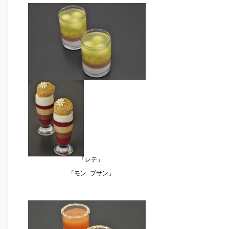
「レテ」
「モン プサン」