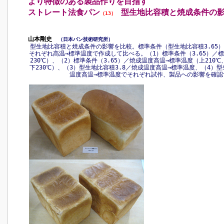
より特徴のある製品作りを目指す
ストレート法食パン
型生地比容積と焼成条件の
（13）
山本剛史
（日本パン技術研究所）
型生地比容積と焼成条件の影響を比較。標準条件（型生地比容積3.65）と
それぞれ高温→標準温度で作成して比べる。（1）標準条件（3.65）／標
230℃）、（2）標準条件（3.65）／焼成温度高温→標準温度（上210℃、
下230℃）、（3）型生地比容積3.8／焼成温度高温→標準温度、（4）型
温度高温→標準温度でそれぞれ試作、製品への影響を確認