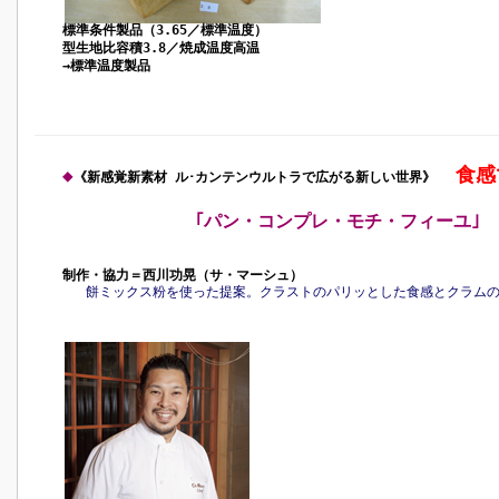
標準条件製品（3.65／標準温度）
型生地比容積3.8／焼成温度高温
→標準温度製品
食感
◆
《新感覚新素材 ル･カンテンウルトラで広がる新しい世界》
｢パン・コンプレ・モチ・フィーユ｣
制作・協力＝西川功晃（サ・マーシュ）
餅ミックス粉を使った提案。クラストのパリッとした食感とクラム