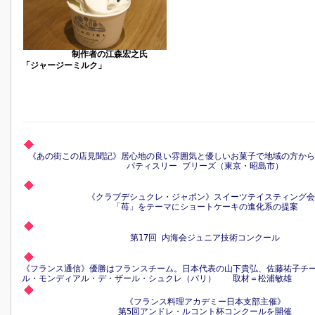
制作者の江森宏之氏
「ジャージーミルク」
《あの街この店見聞記》居心地の良い雰囲気と優しいお菓子で地域の方か
パティスリー ブリーズ（東京・昭島市）
《クラブデシュクレ・ジャポン》スイーツテイスティング
「苺」をテーマにショートケーキの進化系の提案
第17回 内海会ジュニア技術コンクール
《フランス通信》優勝はフランスチーム。日本代表の山下貴弘、佐藤祐子
ル・モンディアル・デ・ザール・シュクレ（パリ） 取材＝松浦敏雄
《フランス料理アカデミー日本支部主催》
第5回アンドレ・ルコント杯コンクールを開催