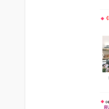
《
《
卯