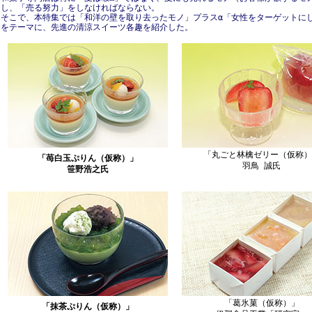
し、「売る努力」をしなければならない。
そこで、本特集では「和洋の壁を取り去ったモノ」プラスα「女性をターゲットに
をテーマに、先進の清涼スイーツ各趣を紹介した。
「丸ごと林檎ゼリー（仮称）
「苺白玉ぷりん（仮称）」
羽鳥 誠氏
笹野浩之氏
「葛氷菓（仮称）」
「抹茶ぷりん（仮称）」