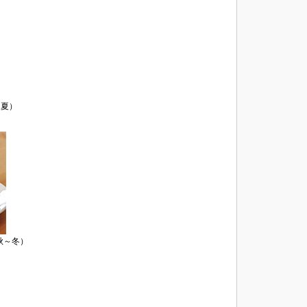
」（夏）
（秋～冬）