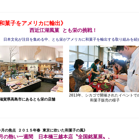
和菓子をアメリカに輸出》
西近江湖風菓 とも栄の挑戦！
日本文化が注目を集める中、とも栄がアメリカに和菓子を輸出する取り組みを紹
2013年、シカゴで開催されたイベントで
滋賀県高島市にあるとも栄の店舗
和菓子販売の様子
今月の焦点 ２０１５年春 東京に吹いた和菓子の風》
月の熱い一週間 日本橋三越本店〝全国銘菓展〟、