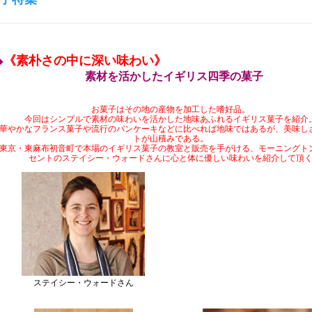
《素朴さの中に深い味わい》
◆
素材を活かしたイギリス四季の菓子
お菓子はその地の産物を加工した嗜好品。
今回はシンプルで素材の味わいを活かした地味あふれるイギリス菓子を紹介
華やかなフランス菓子や流行のパンケーキなどに比べれば地味ではあるが、美味し
トが山積みである。
東京・東麻布初音町で本場のイギリス菓子の教室と販売を手がける、モーニングト
セントのステイシー・ウォードさんに心と体に優しい味わいを紹介して頂
ステイシー・ウォードさん