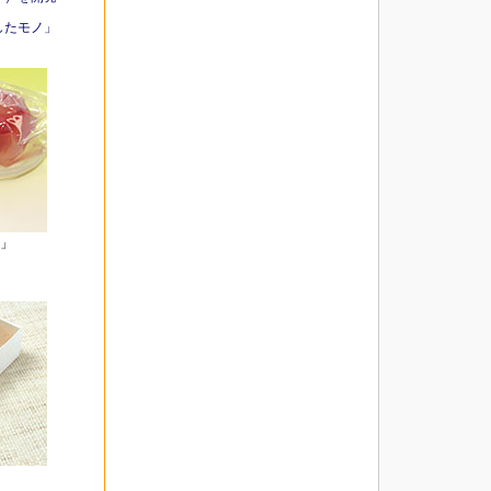
したモノ」
」