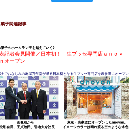
お菓子のホームラン王を越えていく》
表記者会見開催／日本初！ 生ブッセ専門店ａｎｏｖ
ｎオープン
ボナでおなじみの亀屋万年堂が贈る日本初となる生ブッセ専門店を表参道にオープン
画像右から
東京・表参道にオープンしたanovan。
松彰会長、王貞治氏、引地大介社長
イメージカラーは晴れ渡る空のような水色