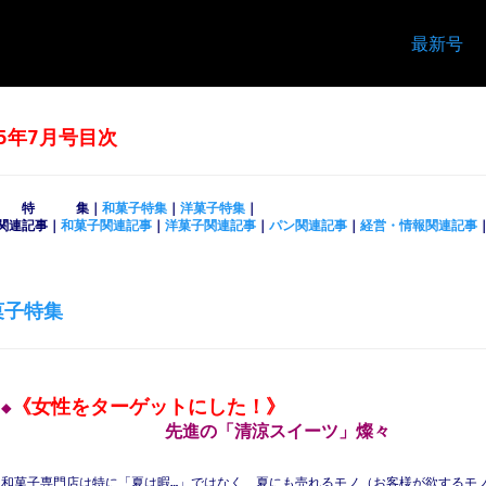
最新号
15年7月号目次
特 集｜
和菓子特集
｜
洋菓子特集
｜
関連記事｜
和菓子関連記事
｜
洋菓子関連記事
｜
パン関連記事
｜
経営・情報関連記事
菓子特集
《女性をターゲットにした！》
◆
先進の「清涼スイーツ」燦々
和菓子専門店は特に「夏は暇…」ではなく、夏にも売れるモノ（お客様が欲するモ