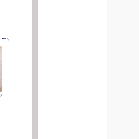
介する
の