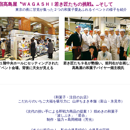
宿髙島屋〝ＷＡＧＡＳＨＩ若き匠たちの挑戦〟…そして
東京の夜に甘党が集った２つの和菓子愛あふれるイベントの様子を紹介
１階中央ホールにセッティングされた
若き匠たち９名が勢揃い。前列右が企画し
イベント会場。背後に天女が見える
髙島屋の和菓子バイヤー畑主税氏
《和菓子・注目のお店》
こだわりのいちご大福を吸引力に 山岸ちまき本舗（富山・氷見市）
《次代の担い手による即戦力商品の提案！》煌めきの和菓子
「波しぶき」「星合」
制作・協力＝島岡樒雄（芳光）