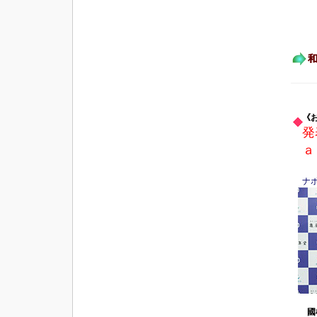
《
発
ａ
ナ
國