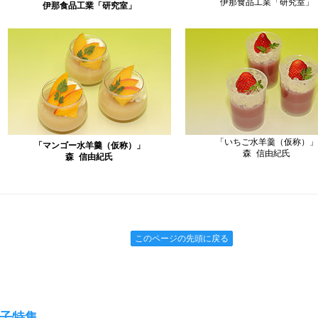
伊那食品工業「研究室」
伊那食品工業「研究室」
「いちご水羊羹（仮称）」
「マンゴー水羊羹（仮称）」
森 信由紀氏
森 信由紀氏
このページの先頭に戻る
子特集