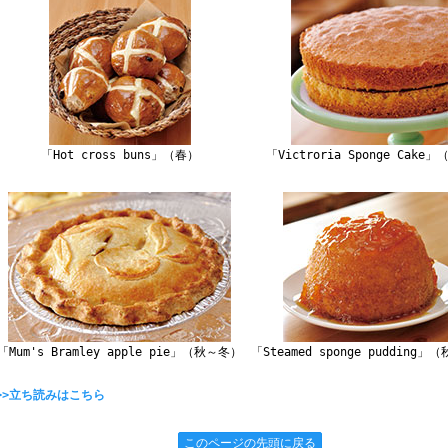
「Hot cross buns」（春）
「Victroria Sponge Cake
「Mum's Bramley apple pie」（秋～冬）
「Steamed sponge pudding」
>>立ち読みはこちら
このページの先頭に戻る