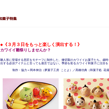
◆
《３月３日をもっと楽しく演出する！》
カワイイ雛祭りしませんか？
雛人形に登場する意匠をモチーフに制作した、煉切製のカワイイお菓子たち。歳時
出する必須アイテムと言っても過言ではない。季節を彩るカワイイ和菓子に注目を
制作・協力＝岡本伸治（夢菓子工房 ことよ）／髙橋功典（和菓子処 花