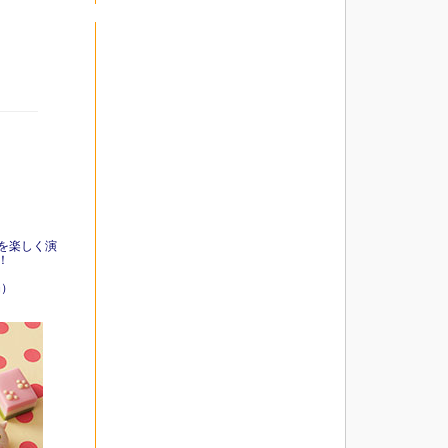
を楽しく演
！
扇）