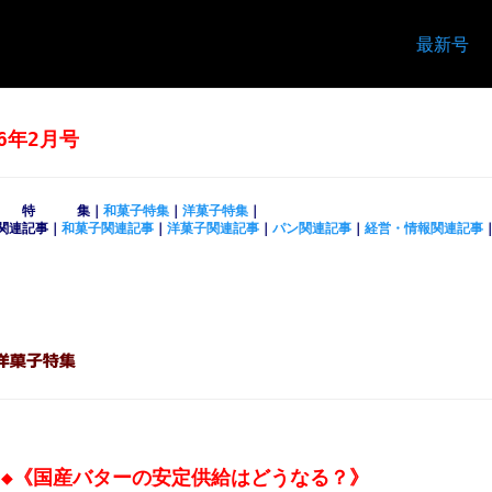
最新号
16年2月号
特 集｜
和菓子特集
｜
洋菓子特集
｜
関連記事｜
和菓子関連記事
｜
洋菓子関連記事
｜
パン関連記事
｜
経営・情報関連記事
◆
《国産バターの安定供給はどうなる？》