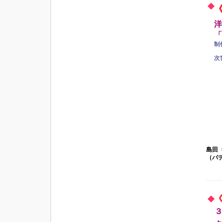
洋
「
制
次
島田
（パ
３