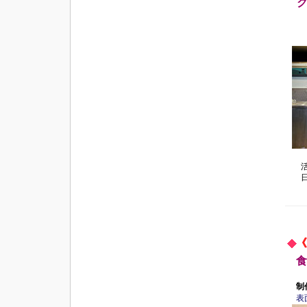
食
制
表