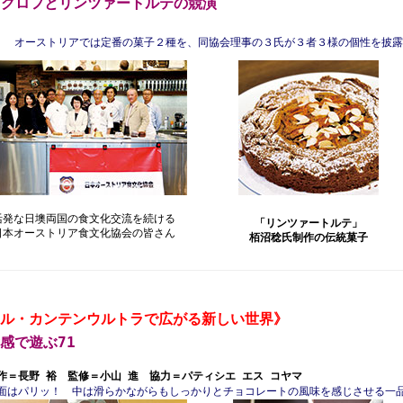
クグロフとリンツァートルテの競演
オーストリアでは定番の菓子２種を、同協会理事の３氏が３者３様の個性を披露
活発な日墺両国の食文化交流を続ける
「リンツァートルテ」
日本オーストリア食文化協会の皆さん
栢沼稔氏制作の伝統菓子
《ル・カンテンウルトラで広がる新しい世界》
感で遊ぶ71
作＝長野 裕 監修＝小山 進 協力＝パティシエ エス コヤマ
面はパリッ！ 中は滑らかながらもしっかりとチョコレートの風味を感じさせる一