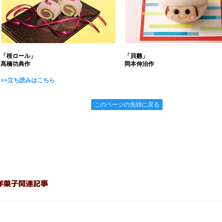
「桜ロール」
「貝雛」
髙橋功典作
岡本伸治作
>>立ち読みはこちら
このページの先頭に戻る