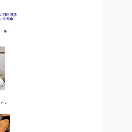
の河田勝彦
／京都市・
ール）
ェフ）