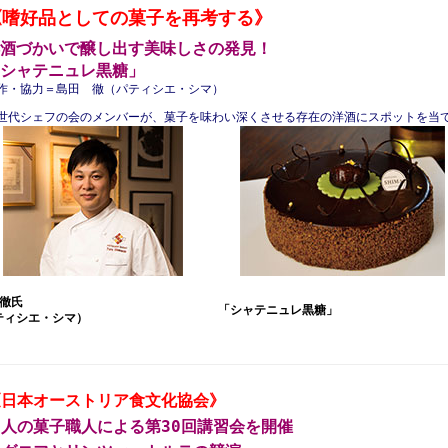
《嗜好品としての菓子を再考する》
酒づかいで醸し出す美味しさの発見！
シャテニュレ黒糖」
作・協力＝島田 徹（パティシエ・シマ）
世代シェフの会のメンバーが、菓子を味わい深くさせる存在の洋酒にスポットを当
 徹氏
「シャテニュレ黒糖」
ティシエ・シマ）
《日本オーストリア食文化協会》
人の菓子職人による第30回講習会を開催