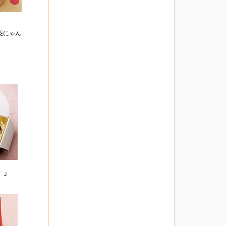
菱にゃん
」
）」