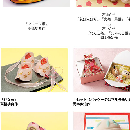
左上から
「花ぼんぼり」「女雛・男雛」「
「フルーツ雛」
こ」
髙橋功典作
左下から
「わんこ雛」「にゃんこ雛
岡本伸治作
「ひな苺」
「セット（パッケージはマルモ扱い
髙橋功典作
岡本伸治作