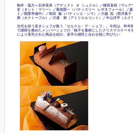
制作・協力＝石井英美（アディクト オ シュクル）／棟田直樹（ヴォア
史（タント・マリー）／菊地賢一（パティスリー レザネフォール）／森
ト／開業準備中）／島田 徹（パティシエ・シマ）／川越 拓（西洋菓子
興（オクトーブル）／川邊 努（アトリエルコント）／中山洋平（エク
次代を担う若きシェフが集う「セルクル・デ・シェフ」。今回は、昨年
で講師を務めたメンバーシェフの「柚子を素材にしたクリスマスケーキ
により実売された商品を紹介。若手の感性と合わせ技に学びたい