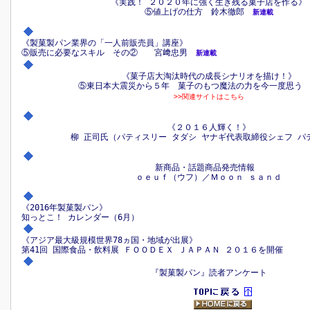
《実践！ ２０２０年に強く生き残る菓子店を作る》
⑤値上げの仕方 鈴木徹郎
新連載
《製菓製パン業界の「一人前販売員」講座》
⑤販売に必要なスキル その② 宮﨑忠男
新連載
《菓子店大淘汰時代の成長シナリオを描け！》
⑤東日本大震災から５年 菓子のもつ魔法の力を今一度思
>>関連サイトはこちら
《２０１６人輝く！》
柳 正司氏（パティスリー タダシ ヤナギ代表取締役シェフ パ
新商品・話題商品発売情報
ｏｅｕｆ（ウフ）／Ｍｏｏｎ ｓａｎｄ
《2016年製菓製パン》
知っとこ！ カレンダー（6月）
《アジア最大級規模世界78ヵ国・地域が出展》
第41回 国際食品・飲料展 ＦＯＯＤＥＸ ＪＡＰＡＮ ２０１６を開催
『製菓製パン』読者アンケート