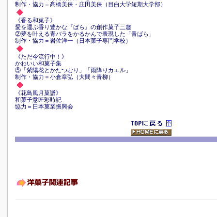
制作・協力＝髙橋美保・庄田美保（目白大学短期大学部）
《香る和菓子》
愛を運ぶ香り豊かな『ばら』の創作菓子三趣
②夢を叶える青バラをかるかんで表現した「青ばら」
制作・協力＝岩佐洋一（日本菓子専門学校）
《ただ今流行中！》
かわいい和菓子集
⑤「紫陽花とかたつむり」「雨降りカエル」
制作・協力＝小倉章弘（大間々青柳）
《花鳥風月菓譜》
和菓子意匠彩時記
協力＝日本菓業振興会