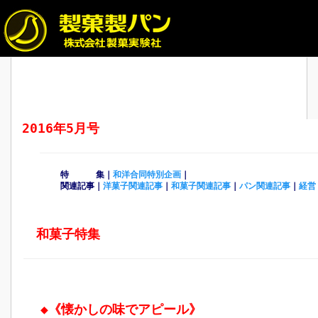
2016年5月号
特 集｜
和
洋合同特別企画
｜
関連記事｜
洋菓子関連記事
｜
和菓子関連記事
｜
パン関連記事
｜
経営
和菓子特集
◆
《懐かしの味でアピール》