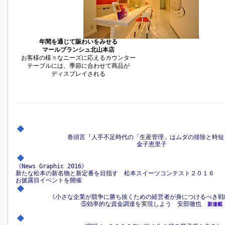
年間を通じて賑わいをみせる
マールブランシュ北山本店
お客様の様々なニーズに応えるカウンター
テーブルには、季節に合わせて商品が
ディスプレイされる
巻頭言『人手不足時代の「生産管理」はムダの排除と時短
金子恵里子
《News Graphic 2016》
新たな松本の新名物と新定番を目指す 松本スイーツコンテスト２０１６
お披露目イベントを開催
《小さな企業が競争に勝ち抜くための経営者が身につけるべき戦
⑤効率的な資金調達を実現しよう 安部徹也
新連載