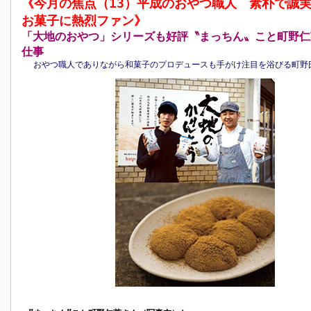
《今月の焦点（13）平成のおやつ職人 素朴で誠
お菓子に熱烈ファン》
「大地のおやつ」シリーズも好評〝まっちん〟こと町野仁
仕事
おやつ職人でありながら和菓子のプロデュースも手がけ注目を浴びる町野