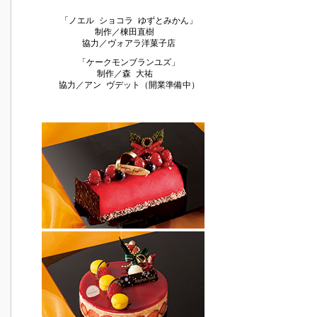
「ノエル ショコラ ゆずとみかん」
制作／棟田直樹
協力／ヴォアラ洋菓子店
「ケークモンブランユズ」
制作／森 大祐
協力／アン ヴデット（開業準備中）