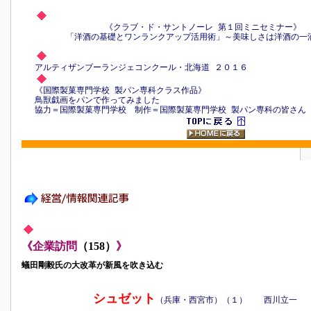
《クラブ・ド・サントノーレ 第１回ミニセミナー》
「洋酒の基礎とワンランクアップ活用術」～美味しさは洋酒の一
アルティザンブーランジェコンクール・北海道 ２０１６
《国際製菓専門学校 製パン専科クラス作品》
鳥獣戯画をパンで作ってみました
協力＝国際製菓専門学校 制作＝国際製菓専門学校 製パン専科の皆さん
《企業訪問
（158）
》
蟻田剛毅氏の大改革が新風を吹き込む
シュゼット
（兵庫・西宮市）（１） 西川立一