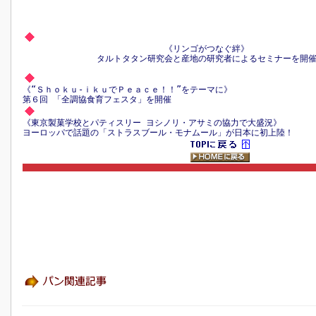
《リンゴがつなぐ絆》
タルトタタン研究会と産地の研究者によるセミナーを開
《“Ｓｈｏｋｕ-ｉｋｕでＰｅａｃｅ！！”をテーマに》
第６回 「全調協食育フェスタ」を開催
《東京製菓学校とパティスリー ヨシノリ・アサミの協力で大盛況》
ヨーロッパで話題の「ストラスブール・モナムール」が日本に初上陸！