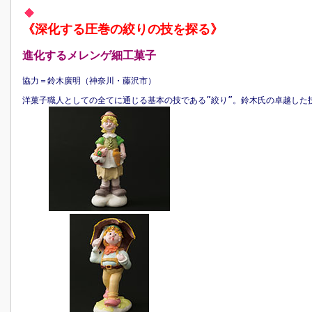
《深化する圧巻の絞りの技を探る》
進化するメレンゲ細工菓子
協力＝鈴木廣明（神奈川・藤沢市）
洋菓子職人としての全てに通じる基本の技である”絞り”。鈴木氏の卓越した