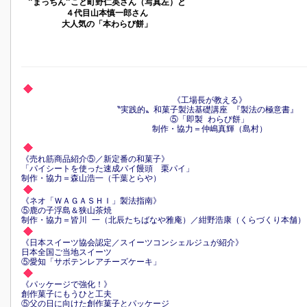
”まっちん”こと町野仁英さん（写真左）と
４代目山本慎一郎さん
大人気の「本わらび餅」
《工場長が教える》
〝実践的〟和菓子製法基礎講座 『製法の極意書』
⑤「即製 わらび餅」
制作・協力＝仲嶋真輝（島村）
《売れ筋商品紹介⑤／新定番の和菓子》
「パイシートを使った速成パイ饅頭 栗パイ」
制作・協力＝森山浩一（千葉とらや）
《ネオ「ＷＡＧＡＳＨＩ」製法指南》
⑤鹿の子浮島＆狭山茶焼
制作・協力＝皆川 一（北辰たちばなや雅庵）／紺野浩康（くらづくり本舗）
《日本スイーツ協会認定／スイーツコンシェルジュが紹介》
日本全国ご当地スイーツ
⑤愛知「サボテンレアチーズケーキ」
《パッケージで強化！》
創作菓子にもうひと工夫
⑤父の日に向けた創作菓子とパッケージ