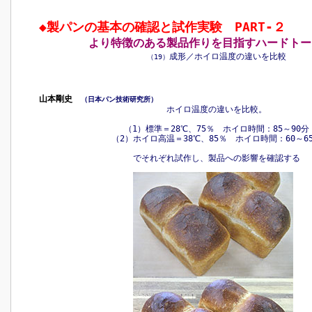
◆
製パンの基本の確認と試作実験 PART‐２
より特徴のある製品作りを目指す
ハードト
成形／ホイロ温度の違いを比較
（19）
山本剛史
（日本パン技術研究所）
ホイロ温度の違いを比較。
（1）標準＝28℃、75％ ホイロ時間：85～90分
（2）ホイロ高温＝38℃、85％ ホイロ時間：60～6
でそれぞれ試作し、製品への影響を確認する