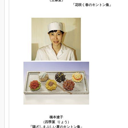
（五條堂）
「花咲く春のキントン集」
橋本遼子
（四季菓 りょう）
「陽ざしまぶしい夏のキントン集」