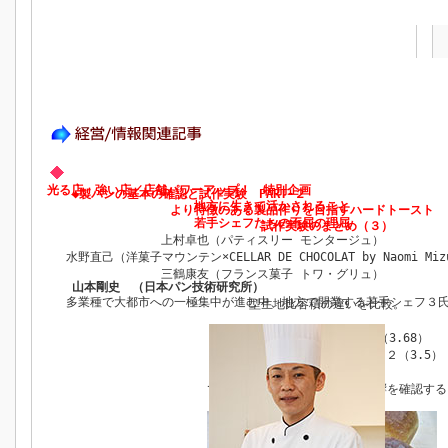
光る店・強い店／店舗パワーアップ！ 特別企画
◆製パンの基本の確認と試作実験 PART‐２
地方に生きて活かされること
より特徴のある製品作りを目指すハードトースト 
若手シェフたちの不屈の理屈
試作実験のまとめ（３）
上村卓也（パティスリー モンタージュ）
水野直己（洋菓子マウンテン×CELLAR DE CHOCOLAT by Naomi Miz
三鶴康友（フランス菓子 トワ・グリュ）
山本剛史 （日本パン技術研究所）
多業種で大都市への一極集中が進む中、地方で開業する若手シェフ３
型生地比容積の違いを比較。
（1）標準条件：190g × ２（3.68）
（2）型生地比容積減：200g × ２（3.5）
でそれぞれ試作し、製品への影響を確認する