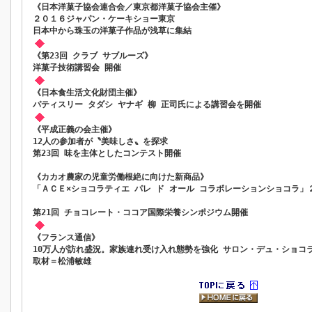
《日本洋菓子協会連合会／東京都洋菓子協会主催》
２０１６ジャパン・ケーキショー東京
日本中から珠玉の洋菓子作品が浅草に集結
《第23回 クラブ サブルーズ》
洋菓子技術講習会 開催
《日本食生活文化財団主催》
パティスリー タダシ ヤナギ 柳 正司氏による講習会を開催
《平成正義の会主催》
12人の参加者が〝美味しさ〟を探求
第23回 味を主体としたコンテスト開催
《カカオ農家の児童労働根絶に向けた新商品》
「ＡＣＥ×ショコラティエ パレ ド オール コラボレーションショコラ」
第21回 チョコレート・ココア国際栄養シンポジウム開催
《フランス通信》
10万人が訪れ盛況。家族連れ受け入れ態勢を強化 サロン・デュ・ショコ
取材＝松浦敏雄