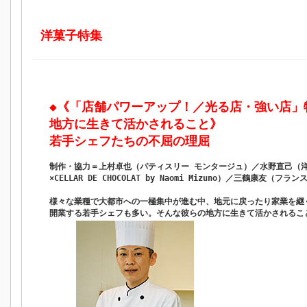
洋菓子特集
◆《「店舗パワーアップ！／光る店・強い店
地方に生きて活かされること》
若手シェフたちの不屈の理屈
制作・協力＝上村卓也（パティスリー モンタージュ）／水野直己（
×CELLAR DE CHOCOLAT by Naomi Mizuno）／三鶴康友（
様々な業種で大都市への一極集中が進む中、地元に戻ったり家業を継
開業する若手シェフも多い。そんな彼らの地方に生きて活かされるこ