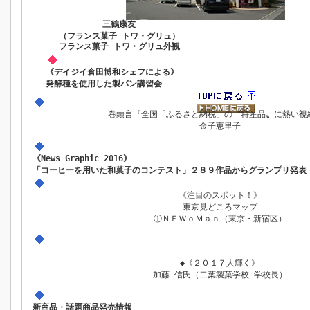
三鶴康友
（フランス菓子 トワ・グリュ）
フランス菓子 トワ・グリュ外観
《デイジイ倉田博和シェフによる》
発酵種を使用した製パン講習会
巻頭言『全国「ふるさと納税」の〝特産品〟に熱い視
金子恵里子
《News Graphic 2016》
「コーヒーを用いた和菓子のコンテスト」２８９作品からグランプリ発表・
《注目のスポット！》
東京見どころマップ
①ＮＥＷｏＭａｎ（東京・新宿区）
◆《２０１７人輝く》
加藤 信氏（二葉製菓学校 学校長）
新商品・話題商品発売情報