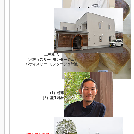
上村卓也
（パティスリー モンタージュ）
パティスリー モンタージュ外観
（1）標準製品
（2）型生地比容積減