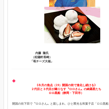
内藤 隆氏
（松陽軒長崎）
「苺チーズ大福」
《今月の焦点（19）開国の街で進化し続ける》
２代目と３代目が織りなす〝ロロさん〟の綺羅星たち
ロロ黒船（静岡・下田市）
開国の街下田で〝ロロさん〟と親しまれ、ひと際光る和菓子店「ロロ黒船