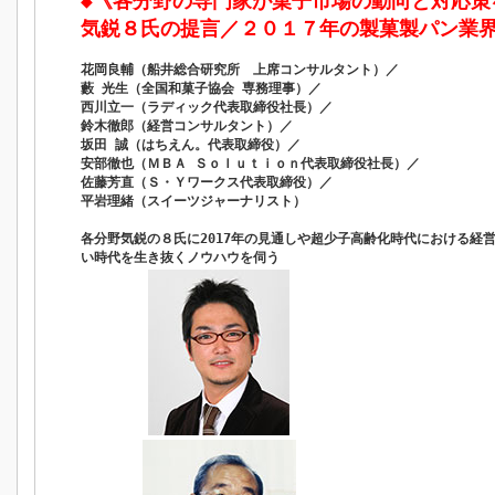
◆《各分野の専門家が菓子市場の動向と対応策
気鋭８氏の提言／２０１７年の製菓製パン業
花岡良輔（船井総合研究所 上席コンサルタント）／
藪 光生（全国和菓子協会 専務理事）／
西川立一（ラディック代表取締役社長）／
鈴木徹郎（経営コンサルタント）／
坂田 誠（はちえん。代表取締役）／
安部徹也（ＭＢＡ Ｓｏｌｕｔｉｏｎ代表取締役社長）／
佐藤芳直（Ｓ・Ｙワークス代表取締役）／
平岩理緒（スイーツジャーナリスト）
各分野気鋭の８氏に2017年の見通しや超少子高齢化時代における経営
い時代を生き抜くノウハウを伺う