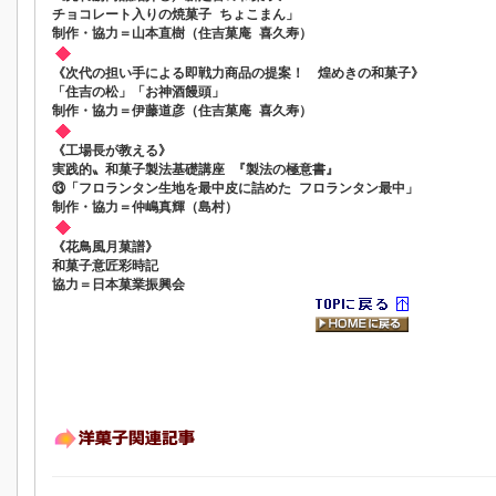
チョコレート入りの焼菓子 ちょこまん」
制作・協力＝山本直樹（住吉菓庵 喜久寿）
《次代の担い手による即戦力商品の提案！ 煌めきの和菓子》
「住吉の松」「お神酒饅頭」
制作・協力＝伊藤道彦（住吉菓庵 喜久寿）
《工場長が教える》
実践的〟和菓子製法基礎講座 『製法の極意書』
⑬「フロランタン生地を最中皮に詰めた フロランタン最中」
制作・協力＝仲嶋真輝（島村）
《花鳥風月菓譜》
和菓子意匠彩時記
協力＝日本菓業振興会