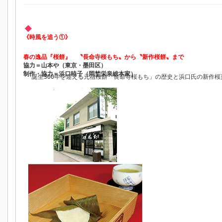
《時風を追う①》
春の逸品『桜餅』 〝長命寺桜もち〟から〝新作桜餅〟まで
協力＝山本や（東京・墨田区）
制作・協力＝浜口暁子（岡埜栄泉総本家）
誕生300年を迎える元祖桜餅「長命寺桜もち」の歴史と浜口氏の新作桜