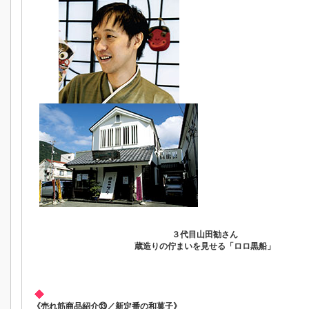
３代目山田勧さん
蔵造りの佇まいを見せる「ロロ黒船」
《売れ筋商品紹介⑬／新定番の和菓子》