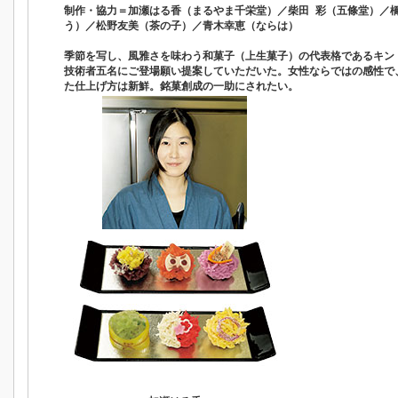
制作・協力＝加瀬はる香（まるやま千栄堂）／柴田 彩（五條堂）／橋
う）／松野友美（茶の子）／青木幸恵（ならは）
季節を写し、風雅さを味わう和菓子（上生菓子）の代表格であるキン
技術者五名にご登場願い提案していただいた。女性ならではの感性で
た仕上げ方は新鮮。銘菓創成の一助にされたい。