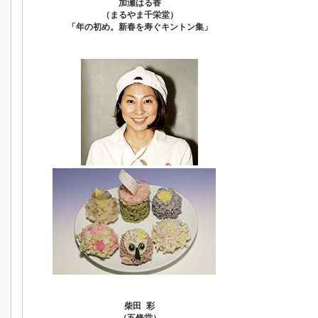
加瀬はる香
（まるやま千栄堂）
「年の初め。新春を寿ぐキントン集」
柴田 彩