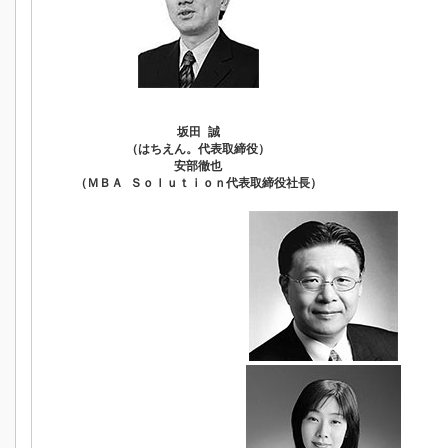
坂田 誠
（はちえん。代表取締役）
安部徹也
（ＭＢＡ Ｓｏｌｕｔｉｏｎ代表取締役社長）