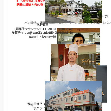
◆ 《春を感じる桜のパン》
発酵の風味と桜の香りのパン
制作・協力＝鴨志田遼平（Kamo bakery）
パン独特の発酵の風味に桜の色と香りが融合した春を感じるパン
水野直己
（洋菓子マウンテン×CELLAR DE CHOCOLAT
洋菓子マウンテン×CELLAR DE CHOCOLAT by
by Naomi Mizuno）
Naomi Mizuno外観
鴨志田遼平（Kamo bakery）
「サクラ フランスパン」