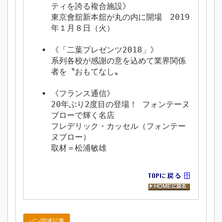
ティを誇る複合施設》
東京會舘新本舘が丸の内に開場 2019
年１月８日（火）
《「二葉プレゼンツ2018」》
系列各校が感謝の意を込めて業界関係
者を〝おもてなし〟
《フランス通信
》
20年ぶり2度目の登場！ フォンテーヌ
ブローで輝く名店
フレデリック・カッセル（フォンテー
ヌブロー）
取材＝松浦敏雄
パン関連記事