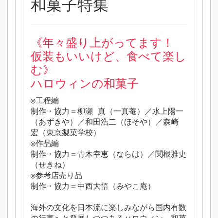
和菓子特集
《
年々盛り上がってます！
仮装もいいけど、食べて楽し
む》
ハロウィンの和菓子
◎工程編
制作・協力＝柳瀬 真（一真菴）／水上陽一
（あずきや）／和田浩二（ほそや）／森崎
宏（東京製菓学校）
◎作品編
制作・協力＝青木幸恵（ならは）／関根雅史
（せきね）
◎参考店売り品
制作・協力＝中西大悟（みやこ庵）
海外の文化を日本流に楽しみながら国内有数