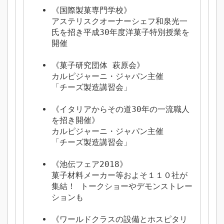
《国際製菓専門学校》
アステリスクオーナーシェフ和泉光一
氏を招き平成30年度洋菓子特別授業を
開催
《菓子研究団体 萩原会》
カルピジャーニ・ジャパン主催
「チーズ製造講習会」
《イタリアからその道30年の一流職人
を招き開催》
カルピジャーニ・ジャパン主催
「チーズ製造講習会」
《池伝フェア2018》
菓子材料メーカー等およそ１１０社が
集結！ トークショーやデモンストレー
ションも
《ワールドクラスの設備とホスピタリ