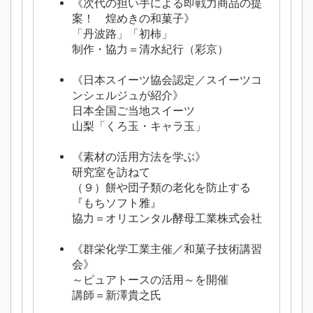
《
次代の担い手による即戦力商品の提
案！ 煌めきの和菓子》
「丹波路」「初柿」
制作・協力＝清水紀行（彩京）
《
日本スイーツ協会認定／スイーツコ
ンシェルジュが紹介》
日本全国ご当地スイーツ
山梨「くろ玉・キャラ玉」
《素材の活用方法を学ぶ》
研究室を訪ねて
（９）餅や団子類の老化を防止する
『もちソフト雅』
協力＝オリエンタル酵母工業株式会社
《
群栄化学工業主催／和菓子技術講習
会》
～ピュアトースの活用～を開催
講師＝新澤貴之氏