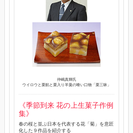
仲嶋真輝氏
ウイロウと栗餡と栗入り羊羹の喰い口物「栗三昧」
《
季節到来 花の上生菓子作例
集》
春の桜と並ぶ日本を代表する花「菊」を意匠
化した９作品を紹介する