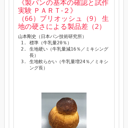
《製パンの基本の確認と試作
実験 ＰＡＲＴ-２》
（66）ブリオッシュ（9） 生
地の硬さによる製品差（2）
山本剛史（日本パン技術研究所）
標準（牛乳量20％）
生地硬い（牛乳量減16％／ミキシング
長）
生地軟らかい（牛乳量増24％／ミキシ
ング長）