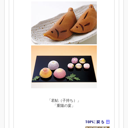
「若鮎（子持ち）」
「重陽の宴」