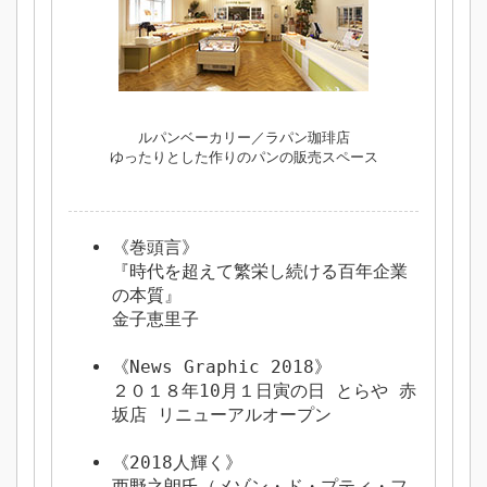
ルパンベーカリー／ラパン珈琲店
ゆったりとした作りのパンの販売スペース
《巻頭言》
『時代を超えて繁栄し続ける百年企業
の本質』
金子恵里子
《News Graphic 2018》
２０１８年10月１日寅の日 とらや 赤
坂店 リニューアルオープン
《2018人輝く》
西野之朗氏（メゾン・ド・プティ・フ