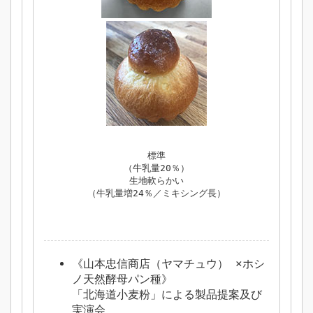
標準
（牛乳量20％）
生地軟らかい
（牛乳量増24％／ミキシング長）
《山本忠信商店（ヤマチュウ） ×ホシ
ノ天然酵母パン種》
「北海道小麦粉」による製品提案及び
実演会