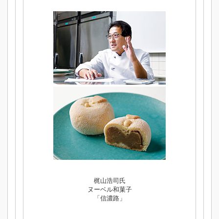
梶山浩司氏
ヌーベル和菓子
「信濃路」