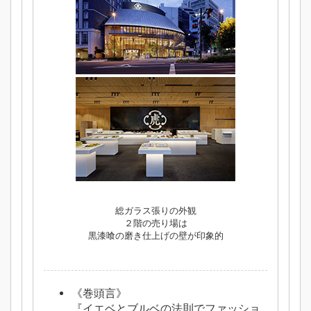
総ガラス張りの外観
２階の売り場は
黒漆喰の磨き仕上げの壁が印象的
《巻頭言》
『イエベとブルベの法則でファッショ