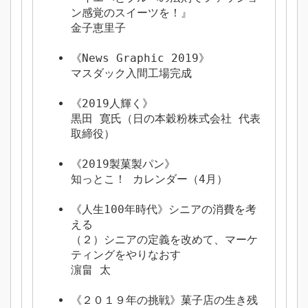
ン感覚のスイーツを！』
金子恵里子
《News Graphic 2019》
マスダック入間工場完成
《2019人輝く》
黒田 寛氏（日の本穀粉株式会社 代表
取締役）
《2019製菓製パン》
知っとこ！ カレンダー（4月）
《人生100年時代》シニアの消費を考
える
（２）シニアの定義を改めて、マーケ
ティングをやりなおす
濵畠 太
《２０１９年の挑戦》菓子店の生き残