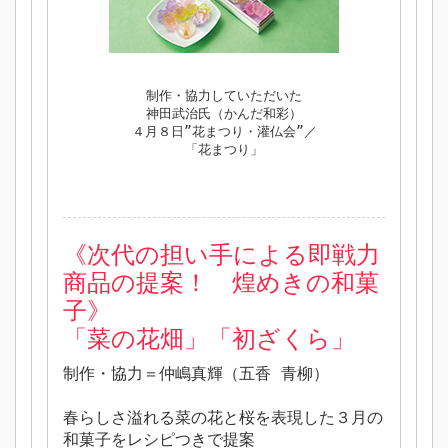
制作・協力していただいた
神田武治氏（かんだ和彩）
４月８日”花まつり・灌仏会”／
「花まつり」
《次代の担い手による即戦力
商品の提案！ 煌めきの和菓
子》
「菜の花畑」「初ざくら」
制作・協力＝仲嶋真輝（五香 青柳）
春らしさ溢れる菜の花と桜を表現した３月の
和菓子をレシピつきで提案