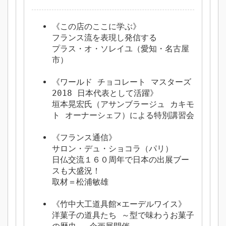
《この店のここに学ぶ》
フランス流を表現し発信する
プラス・オ・ソレイユ（愛知・名古屋
市）
《ワールド チョコレート マスターズ
2018 日本代表として活躍》
垣本晃宏氏（アサンブラージュ カキモ
ト オーナーシェフ）による特別講習会
《フランス通信》
サロン・デュ・ショコラ（パリ）
日仏交流１６０周年で日本の出展ブー
スも大盛況！
取材＝松浦敏雄
《竹中大工道具館×エーデルワイス》
洋菓子の道具たち ～型で味わうお菓子