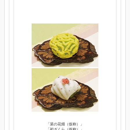
「菜の花畑（仮称）」
「初ざくら（仮称）」