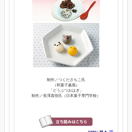
制作／つくださちこ氏
（和菓子薫風）
「どうぶつおはぎ」
制作／長澤真悟氏（日本菓子専門学校）