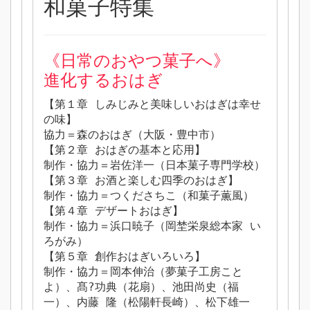
和菓子特集
《日常のおやつ菓子へ》
進化するおはぎ
【第１章 しみじみと美味しいおはぎは幸せ
の味】
協力＝森のおはぎ（大阪・豊中市）
【第２章 おはぎの基本と応用】
制作・協力＝岩佐洋一（日本菓子専門学校）
【第３章 お酒と楽しむ四季のおはぎ】
制作・協力＝つくださちこ（和菓子薫風）
【第４章 デザートおはぎ】
制作・協力＝浜口暁子（岡埜栄泉総本家 い
ろがみ）
【第５章 創作おはぎいろいろ】
制作・協力＝岡本伸治（夢菓子工房こと
よ）、髙?功典（花扇）、池田尚史（福
一）、内藤 隆（松陽軒長崎）、松下雄一