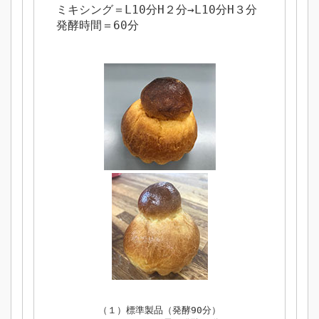
ミキシング＝L10分H２分→L10分H３分
発酵時間＝60分
（１）標準製品（発酵90分）