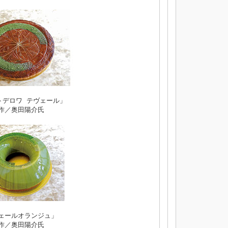
トデロワ テヴェール」
作／奥田陽介氏
ェールオランジュ」
作／奥田陽介氏