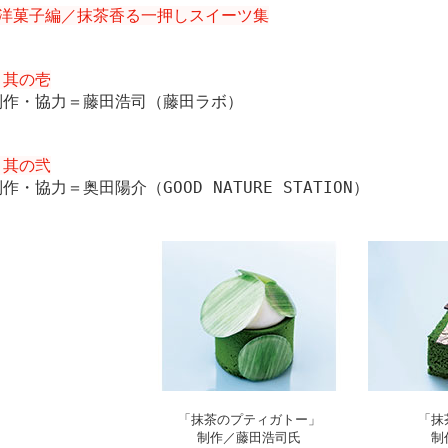
◎洋菓子編／抹茶香る一押しスイーツ集
＊其の壱
制作・協力＝藤田浩司（藤田ラボ）
＊其の弐
作・協力＝奥田陽介（GOOD NATURE STATION）
「抹茶のプティガトー」
「抹
制作／藤田浩司氏
制