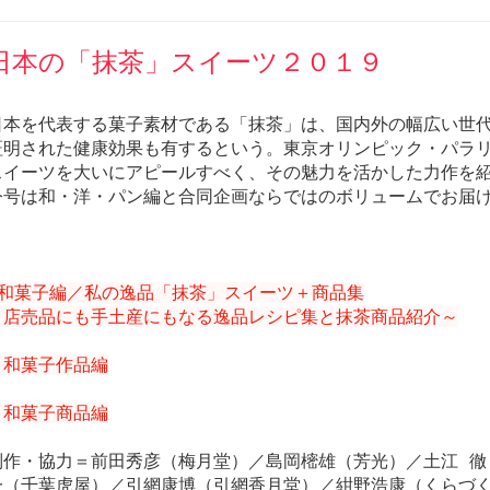
日本の「抹茶」スイーツ２０１９
日本を代表する菓子素材である「抹茶」は、国内外の幅広い世
証明された健康効果も有するという。東京オリンピック・パラ
スイーツを大いにアピールすべく、その魅力を活かした力作を
今号は和・洋・パン編と合同企画ならではのボリュームでお届
◎和菓子編／私の逸品「抹茶」スイーツ＋商品集
～店売品にも手土産にもなる逸品レシピ集と抹茶商品紹介～
＊和菓子作品編
＊和菓子商品編
制作・協力＝前田秀彦（梅月堂）／島岡樒雄（芳光）／土江 徹
一（千葉虎屋）／引網康博（引網香月堂）／紺野浩康（くらづく