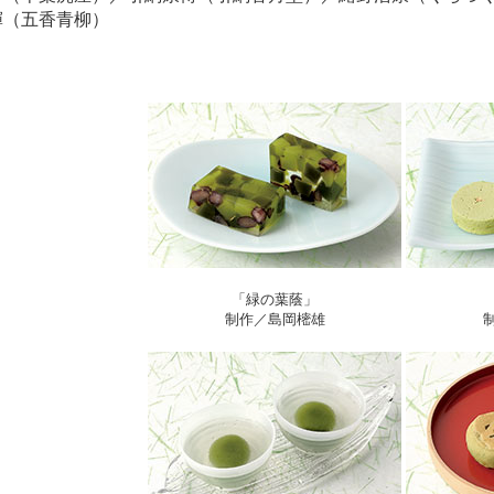
輝（五香青柳）
「緑の葉蔭」
制作／島岡樒雄