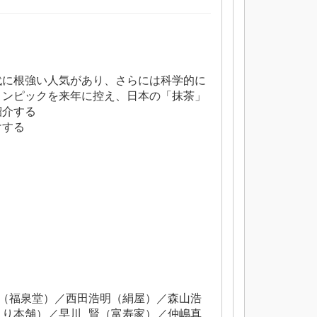
代に根強い人気があり、さらには科学的に
リンピックを来年に控え、日本の「抹茶」
紹介する
けする
（福泉堂）／西田浩明（絹屋）／森山浩
り本舗）／早川 賢（富寿家）／仲嶋真