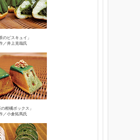
茶のビスキュイ」
作／井上克哉氏
茶の柑橘ボックス」
作／小倉拓馬氏