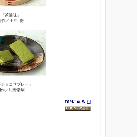
「茶通味」
制作／土江 徹
茶チョコサブレー」
制作／紺野浩康