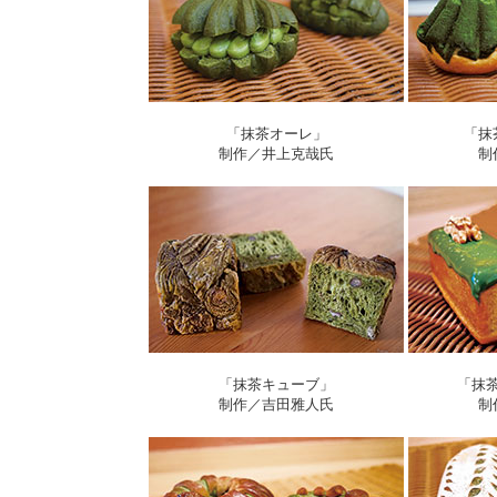
「抹茶オーレ」
「抹
制作／井上克哉氏
制
「抹茶キューブ」
「抹
制作／吉田雅人氏
制