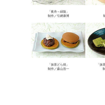
「夜舟～緑陰」
制作／引網康博
「抹茶どら焼」
「抹
制作／森山浩一