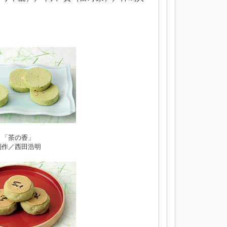
「茶の香」
制作／西田浩明