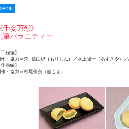
菓子特集
《千姿万態》
乳菓バラエティー
【工程編】
制作・協力＝森 信由紀（もりしん）／水上陽一（あずきや）／
【作品編】
制作・協力＝杉尾俊美（籠もよ）