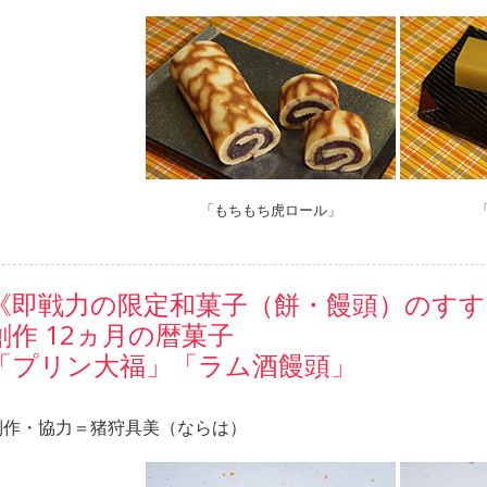
「もちもち虎ロール」
《即戦力の限定和菓子（餅・饅頭）のすす
創作 12ヵ月の暦菓子
「プリン大福」「ラム酒饅頭」
制作・協力＝猪狩具美（ならは）