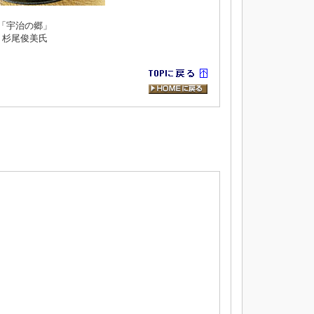
「宇治の郷」
杉尾俊美氏