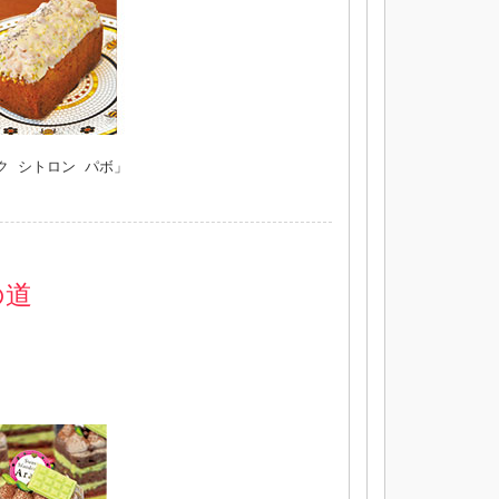
ク シトロン パボ」
の道
」