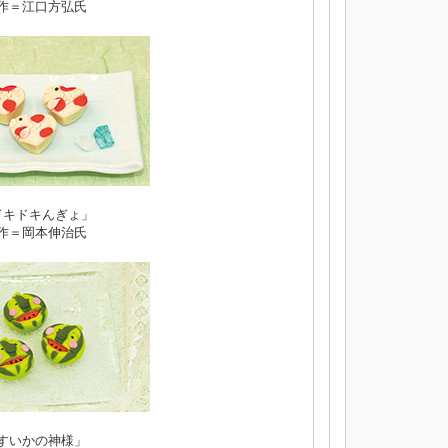
作＝江口方弘氏
ドキドキんぎょ」
作＝岡本伸治氏
すいかの神様」