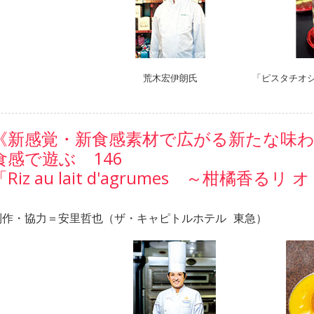
荒木宏伊朗氏
「ピスタチオ
《新感覚・新食感素材で広がる新たな味
食感で遊ぶ 146
「Riz au lait d'agrumes ～柑橘香るリ 
制作・協力＝安里哲也（ザ・キャピトルホテル 東急）