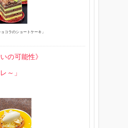
ショコラのショートケーキ」
わいの可能性》
オ レ～」